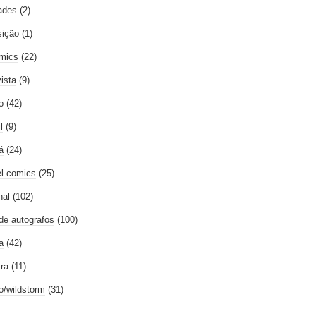
ades
(2)
ição
(1)
mics
(22)
vista
(9)
o
(42)
l
(9)
á
(24)
l comics
(25)
nal
(102)
 de autografos
(100)
a
(42)
tra
(11)
go/wildstorm
(31)