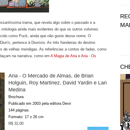
RE
essantíssima trama, que revela algo sobre o passado e a
MAI
 à mitologia ainda mais evidentes do que os outros volumes.
ecido como Puck, ainda que não goste desse nome. O
Dion's, pertence à Dionísio. As três fiandeiras do destino
s de velhas mendigas. As referências a contos de fadas, como
relaçam na narrativa, como em
A Magia de Aria
e
Aria - Os
CH
Aria -
O Mercado de Almas
, de Brian
Holguin, Roy Martinez, David Yardin e Lan
Medina
Brochura.
Publicado em 2003 pela editora Devir
144
páginas.
Formato:
17 x 26
cm
R$ 32,00