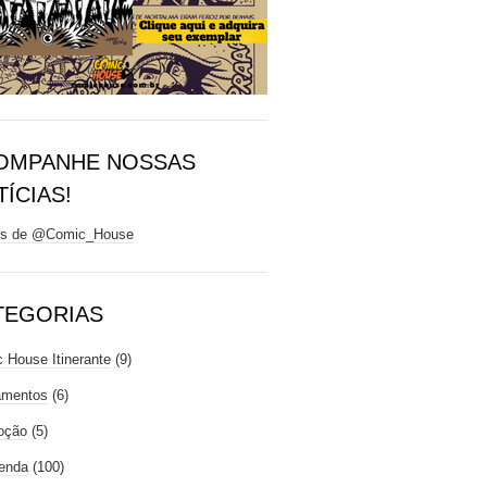
OMPANHE NOSSAS
ÍCIAS!
ts de @Comic_House
TEGORIAS
 House Itinerante
(9)
amentos
(6)
oção
(5)
enda
(100)