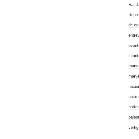
Rarid
Repos
dc co
entre
event
infanti
mang
marve
nacio
noite
notíci
pales
verti