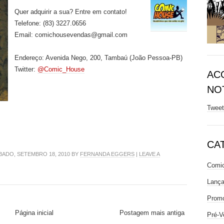
Quer adquirir a sua? Entre em contato!
Telefone: (83) 3227.0656
Email: comichousevendas@gmail.com
Endereço: Avenida Nego, 200, Tambaú (João Pessoa-PB)
Twitter:
@Comic_House
AC
NOT
Twee
CA
ADO, SETEMBRO 18, 2010 BY
FERNANDA EGGERS
|
LEAVE A
Comic
Lanç
Prom
Página inicial
Postagem mais antiga
Pré-V