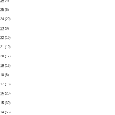
026
(4)
025
(6)
024
(20)
023
(8)
022
(19)
021
(10)
020
(17)
019
(16)
018
(8)
017
(13)
016
(23)
015
(30)
014
(55)