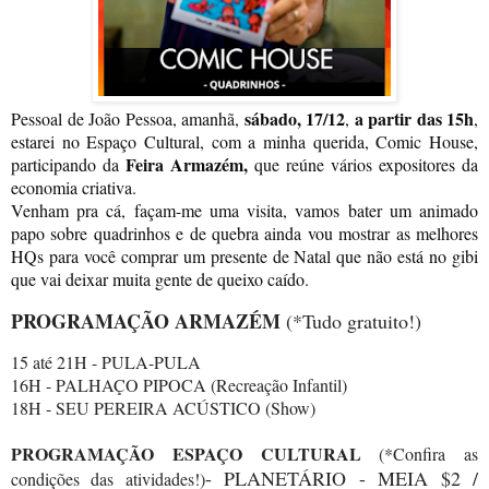
sábado, 17/12
a partir das 15h
Pessoal de João Pessoa, amanhã,
,
,
estarei no Espaço Cultural, com a minha querida, Comic House,
Feira Armazém,
participando da
que
reúne
vários expositores da
economia criativa.
Venham pra cá, façam-me uma visita, vamos bater um animado
papo sobre quadrinhos e de quebra ainda vou mostrar as melhores
HQs para você comprar um presente de Natal que não está no gibi
que vai deixar muita gente de queixo caído.
PROGRAMAÇÃO ARMAZÉM
(*Tudo gratuito!)
15 até 21H - PULA-PULA
16H - PALHAÇO PIPOCA (Recreação Infantil)
18H - SEU PEREIRA ACÚSTICO (Show)
PROGRAMAÇÃO ESPAÇO CULTURAL
(*Confira as
- PLANETÁRIO - MEIA $2 /
condições das atividades!)