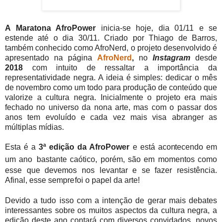
A Maratona AfroPower
inicia-se hoje, dia 01/11 e se
estende até o dia 30/11. Criado por Thiago de Barros,
também conhecido como AfroNerd, o projeto desenvolvido é
apresentado na página
AfroNerd
,
no
Instagram
desde
2018
com intuito de ressaltar a importância da
representatividade negra. A ideia é simples: dedicar o mês
de novembro como um todo para produção de conteúdo que
valorize a cultura negra. Inicialmente o projeto era mais
fechado no universo da nona arte, mas com o passar dos
anos tem evoluído e cada vez mais visa abranger as
múltiplas mídias.
Esta é a
3ª edição da AfroPower
e está
acontecendo
em
um ano
bastante caótico, porém, são em momentos como
esse que devemos nos levantar e se fazer resistência.
Afinal, esse sempre
foi o papel da
arte!
Devido a tudo isso com a intenção de gerar mais debates
interessantes sobre os muitos aspectos da cultura negra, a
edição deste ano contará com diversos convidados, novos