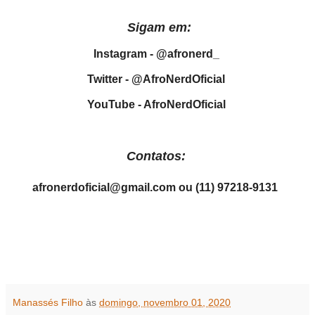
Sigam em:
Instagram - @afronerd_
Twitter - @AfroNerdOficial
YouTube - AfroNerdOficial
Contatos:
afronerdoficial@gmail.com ou (11) 97218-9131
Manassés Filho
às
domingo, novembro 01, 2020