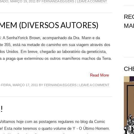
ADO, MARÇO 19, 2011 BY
FERNANDA EGGERS
|
LEAVE A COMMENT
RE
HOMEM (DIVERSOS AUTORES)
MAI
 4: A SenhaYorick Brown, acompanhado da Dra. Mann e da
te 355, está na metade do caminho em sua viagem através dos
os Unidos. Em breve, chegarão ao laboratório da geneticista,
ra a praga que exterminou os outros mamíferos machos da Terra.
CH
Read More
FEIRA, MARÇO 17, 2011 BY
FERNANDA EGGERS
|
LEAVE A COMMENT
!
Voltamos hoje com as postagens regulares no blog da Comic
e! Esta noite teremos o quarto volume de Y - O Último Homem.