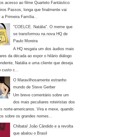
os acesso ao filme Quarteto Fantástico:
iros Passos, longa que finalmente vai
r a Primeira Família...
"COELCE. Natália". O meme que
se transformou na nova HQ de
Paulo Moreira
A HQ resgata um dos áudios mais
ares da década ao expor o hilário diálogo
endente, Natália e uma cliente que deseja
 custo c...
O Maravilhosamente estranho
mundo de Steve Gerber
Um breve comentário sobre um
dos mais peculiares roteiristas dos
s norte-americanos. Vira e mexe, quando
os sobre os grandes nomes...
Chibata! João Cândido e a revolta
que abalou o Brasil