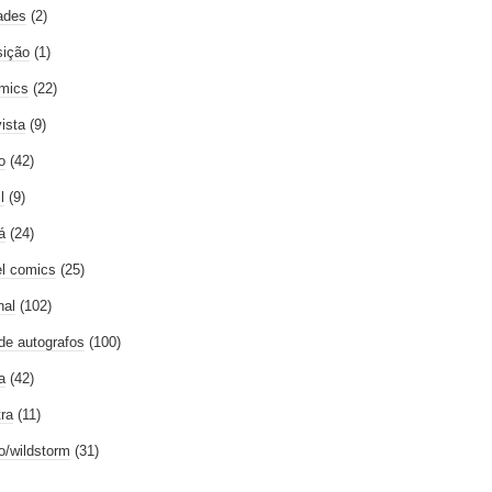
ades
(2)
ição
(1)
mics
(22)
vista
(9)
o
(42)
l
(9)
á
(24)
l comics
(25)
nal
(102)
 de autografos
(100)
a
(42)
tra
(11)
go/wildstorm
(31)