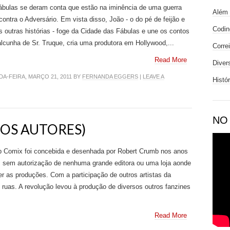
ábulas se deram conta que estão na iminência de uma guerra
Além 
 contra o Adversário. Em vista disso, João - o do pé de feijão e
Codin
s outras histórias - foge da Cidade das Fábulas e une os contos
lcunha de Sr. Truque, cria uma produtora em Hollywood,...
Corre
Read More
Diver
-FEIRA, MARÇO 21, 2011 BY
FERNANDA EGGERS
|
LEAVE A
Histó
NO
SOS AUTORES)
p Comix foi concebida e desenhada por Robert Crumb nos anos
 sem autorização de nenhuma grande editora ou uma loja aonde
r as produções. Com a participação de outros artistas da
s ruas. A revolução levou à produção de diversos outros fanzines
Read More