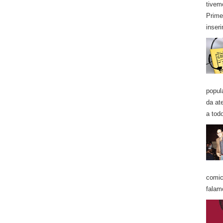
tivem
Prime
inseri
popul
da at
a todo
comic
falam