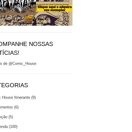
OMPANHE NOSSAS
ÍCIAS!
ts de @Comic_House
TEGORIAS
 House Itinerante
(9)
amentos
(6)
oção
(5)
enda
(100)