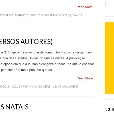
Read More
TA-FEIRA, MARÇO 25, 2011 BY
FERNANDA EGGERS
|
LEAVE A
VERSOS AUTORES)
me 3: Origens Este volume de Jonah Hex traz uma carga maior
stória dos Estados Unidos do que as outras. A publicação
 época em que a lei não alcançava a todos, na qual o caçador
articular é o mais próximo que as...
Read More
RÇO 24, 2011 BY
FERNANDA EGGERS
|
LEAVE A COMMENT
AS NATAIS
CO