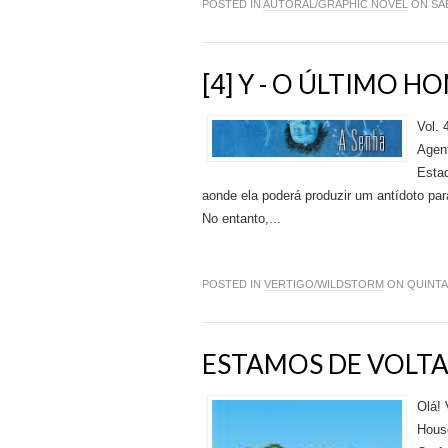
POSTED IN
AUTORAL/GRAPHIC NOVEL
ON SÁB
[4] Y - O ÚLTIMO 
Vol.
Agen
Estad
aonde ela poderá produzir um antídoto pa
No entanto,...
POSTED IN
VERTIGO/WILDSTORM
ON QUINTA-
ESTAMOS DE VOLTA
Olá! 
Hous