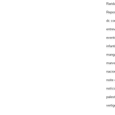
Rarid
Repos
dc co
entre
event
infanti
mang
marve
nacio
noite
notíci
pales
verti