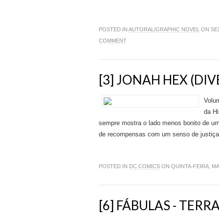
POSTED IN
AUTORAL/GRAPHIC NOVEL
ON SEX
COMMENT
[3] JONAH HEX (DI
Volu
da Hi
sempre mostra o lado menos bonito de uma
de recompensas com um senso de justiça p
POSTED IN
DC COMICS
ON QUINTA-FEIRA, MA
[6] FÁBULAS - TERR