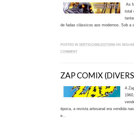
As f
total
tanta
de fadas clássicos aos modernos. Sob a a
POSTED IN
VERTIGO/WILDSTORM
ON SEGUNDA
COMMENT
ZAP COMIX (DIVER
A Za
1960,
vende
época, a revista artesanal era vendida na
e...