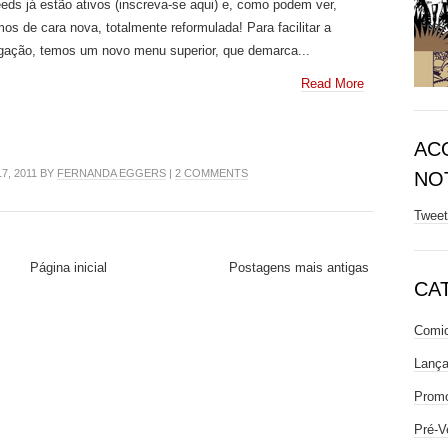
eds já estão ativos (inscreva-se aqui) e, como podem ver,
os de cara nova, totalmente reformulada! Para facilitar a
gação, temos um novo menu superior, que demarca...
Read More
AC
7, 2011 BY
FERNANDA EGGERS
|
2 COMMENTS
NOT
Twee
Página inicial
Postagens mais antigas
CA
Comic
Lanç
Prom
Pré-V