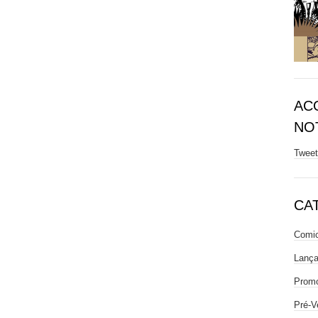
AC
NOT
Twee
CA
Comic
Lanç
Prom
Pré-V