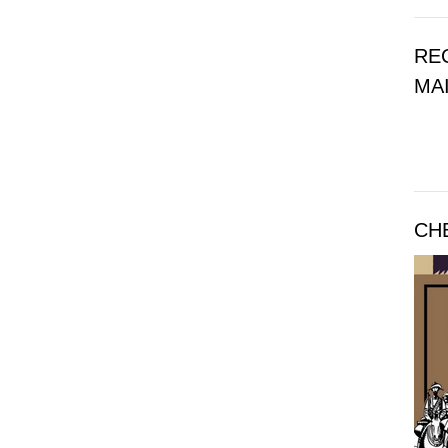
RE
MAI
CH