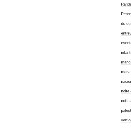
Rarid
Repos
dc co
entre
event
infanti
mang
marve
nacio
noite
notíci
pales
verti