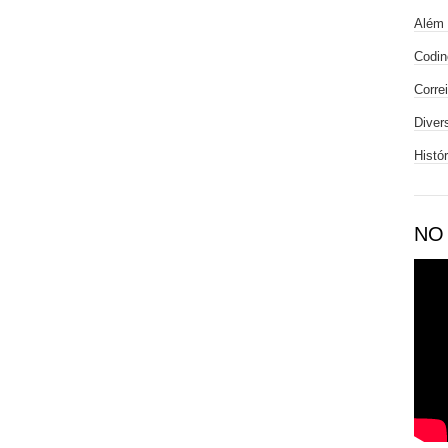
Além 
Codin
Corre
Diver
Histó
NO