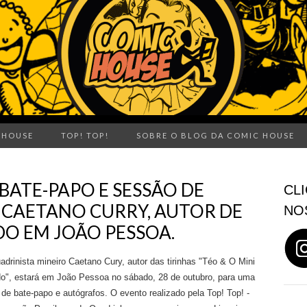
 HOUSE
TOP! TOP!
SOBRE O BLOG DA COMIC HOUSE
 BATE-PAPO E SESSÃO DE
CLI
CAETANO CURRY, AUTOR DE
NO
DO EM JOÃO PESSOA.
drinista mineiro Caetano Cury, autor das tirinhas "Téo & O Mini
o", estará em João Pessoa no sábado, 28 de outubro, para uma
 de bate-papo e autógrafos. O evento realizado pela Top! Top! -