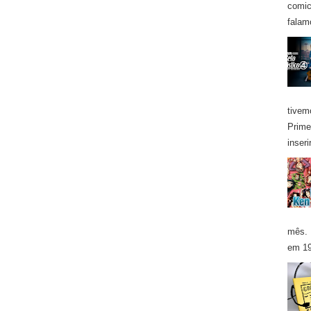
comic
falam
tivem
Prime
inseri
mês. 
em 19