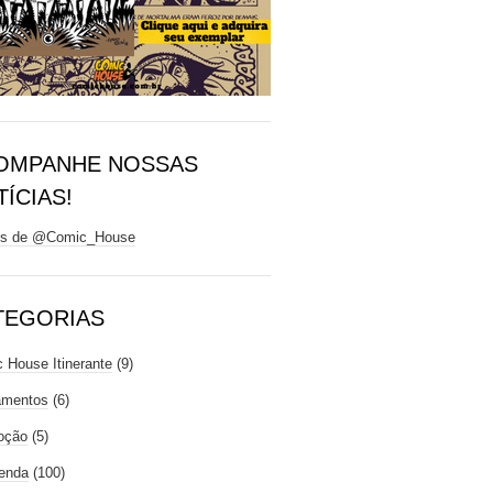
OMPANHE NOSSAS
ÍCIAS!
ts de @Comic_House
TEGORIAS
 House Itinerante
(9)
amentos
(6)
oção
(5)
enda
(100)