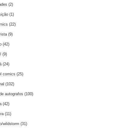
ades
(2)
ição
(1)
mics
(22)
vista
(9)
o
(42)
l
(9)
á
(24)
l comics
(25)
nal
(102)
 de autografos
(100)
a
(42)
tra
(11)
go/wildstorm
(31)