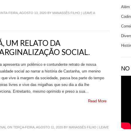
Além 
NTA-FEIRA, AGOSTO 13, 2020 BY
MANASSÉS FILHO
|
LEAVE A
Codin
Corre
Diver
, UM RELATO DA
Histó
ARGINALIZAÇÃO SOCIAL.
a apresenta um polêmico e contundente retrato de nossa
NO
ualdade social ao narrar a história de Castanha, um menino
u que vive à margem da sociedade, passa boa parte do tempo
eiras livres e vive das migalhas que seu dia a dia lhe
rciona. Entretanto, mesmo oprimido e preso a sua...
Read More
ONAL
ON TERÇA-FEIRA, AGOSTO 11, 2020 BY
MANASSÉS FILHO
|
LEAVE