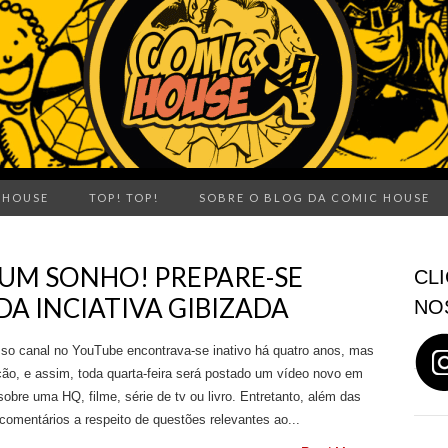
 HOUSE
TOP! TOP!
SOBRE O BLOG DA COMIC HOUSE
UM SONHO! PREPARE-SE
CLI
DA INCIATIVA GIBIZADA
NO
sso canal no YouTube encontrava-se inativo há quatro anos, mas
ção, e assim, toda quarta-feira será postado um vídeo novo em
obre uma HQ, filme, série de tv ou livro. Entretanto, além das
comentários a respeito de questões relevantes ao...