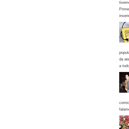
tivem
Prime
inseri
popul
da at
a todo
comic
falam