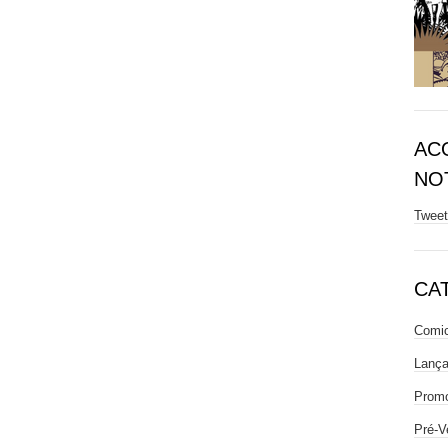
AC
NOT
Twee
CA
Comic
Lanç
Prom
Pré-V