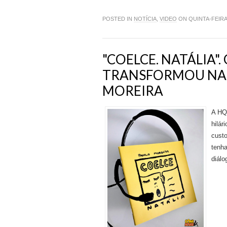
POSTED IN
NOTÍCIA
,
VIDEO
ON QUINTA-FEIRA
"COELCE. NATÁLIA".
TRANSFORMOU NA 
MOREIRA
A HQ
hilár
cust
tenha
diálo