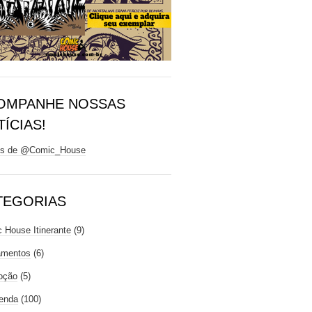
OMPANHE NOSSAS
ÍCIAS!
ts de @Comic_House
TEGORIAS
 House Itinerante
(9)
amentos
(6)
oção
(5)
enda
(100)