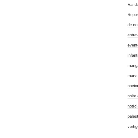
Rarid
Repos
dc co
entre
event
infanti
mang
marve
nacio
noite
notíci
pales
verti