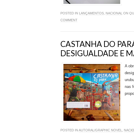
POSTED IN
LANÇAMENTOS
,
NACIONAL
ON QUI
COMMENT
CASTANHA DO PARÁ
DESIGUALDADE E M
A obr
desig
urub
nas f
propo
POSTED IN
AUTORAL/GRAPHIC NOVEL
,
NACI