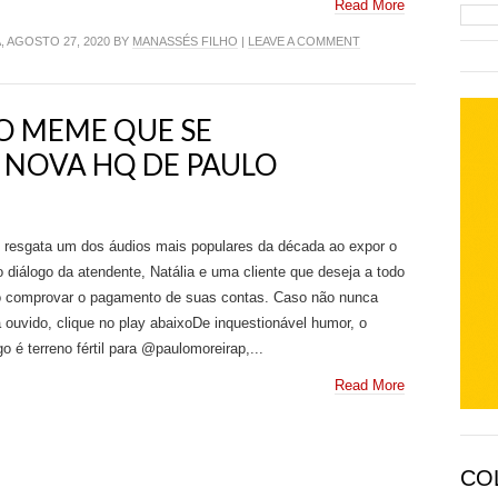
Read More
, AGOSTO 27, 2020 BY
MANASSÉS FILHO
|
LEAVE A COMMENT
 O MEME QUE SE
NOVA HQ DE PAULO
 resgata um dos áudios mais populares da década ao expor o
io diálogo da atendente, Natália e uma cliente que deseja a todo
o comprovar o pagamento de suas contas. Caso não nunca
 ouvido, clique no play abaixoDe inquestionável humor, o
go é terreno fértil para @paulomoreirap,...
Read More
CO