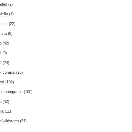
ades
(2)
ição
(1)
mics
(22)
vista
(9)
o
(42)
l
(9)
á
(24)
l comics
(25)
nal
(102)
 de autografos
(100)
a
(42)
tra
(11)
go/wildstorm
(31)