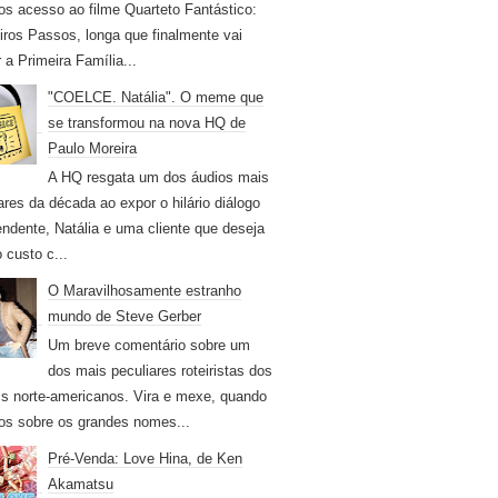
os acesso ao filme Quarteto Fantástico:
iros Passos, longa que finalmente vai
r a Primeira Família...
"COELCE. Natália". O meme que
se transformou na nova HQ de
Paulo Moreira
A HQ resgata um dos áudios mais
ares da década ao expor o hilário diálogo
endente, Natália e uma cliente que deseja
 custo c...
O Maravilhosamente estranho
mundo de Steve Gerber
Um breve comentário sobre um
dos mais peculiares roteiristas dos
s norte-americanos. Vira e mexe, quando
os sobre os grandes nomes...
Pré-Venda: Love Hina, de Ken
Akamatsu