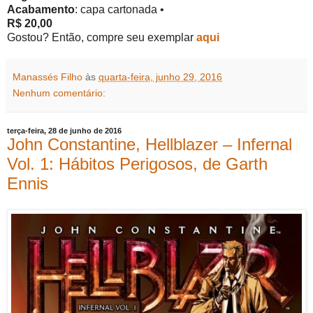
Acabamento
: capa cartonada •
R$ 20,00
Gostou? Então, compre seu exemplar
aqui
Manassés Filho
às
quarta-feira, junho 29, 2016
Nenhum comentário:
terça-feira, 28 de junho de 2016
John Constantine, Hellblazer – Infernal
Vol. 1: Hábitos Perigosos, de Garth
Ennis