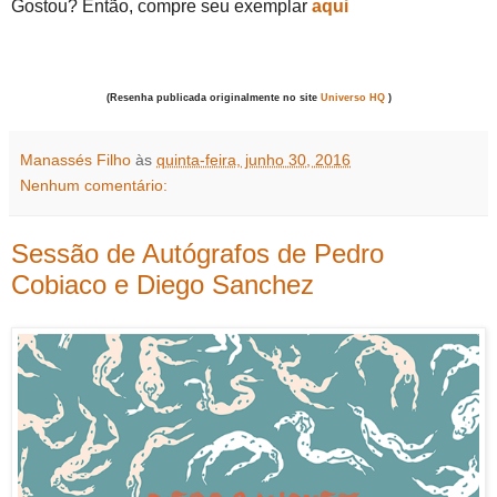
Gostou? Então, compre seu exemplar
aqui
(Resenha publicada originalmente no site
Universo HQ
)
Manassés Filho
às
quinta-feira, junho 30, 2016
Nenhum comentário:
Sessão de Autógrafos de Pedro
Cobiaco e Diego Sanchez