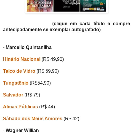
(clique em cada
títu
lo e compre
antecipad
a
mente se exemplar autografado)
-
Marcello Quintanilha
Hinário Nacional
(R$ 49,90)
Talco de Vidro
(R$ 59,90)
Tungstênio
(R$54,90)
Salvador
(R$ 79)
Almas Públicas
(R$ 4
4
)
Sábado dos Meus Amores
(R$ 4
2
)
-
Wagner Willian