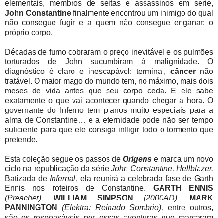
elementais, membros de seitas e assassinos em série,
John Constantine
finalmente encontrou um inimigo do qual
não consegue fugir e a quem não consegue enganar: o
próprio corpo.
Décadas de fumo cobraram o preço inevitável e os pulmões
torturados de John sucumbiram à malignidade. O
diagnóstico é claro e inescapável: terminal,
câncer
não
tratável. O maior mago do mundo tem, no máximo, mais dois
meses de vida antes que seu corpo ceda. E ele sabe
exatamente o que vai acontecer quando chegar a hora. O
governante do Inferno tem planos muito especiais para a
alma de Constantine… e a eternidade pode não ser tempo
suficiente para que ele consiga infligir todo o tormento que
pretende.
Esta coleção segue os passos de
Origens
e marca um novo
ciclo na republicação da série
John Constantine, Hellblazer.
Batizada de
Infernal,
ela reunirá a celebrada fase de Garth
Ennis nos roteiros de Constantine.
GARTH ENNIS
(Preacher),
WILLIAM SIMPSON
(2000AD),
MARK
PANNINGTON
(Elektra: Reinado Sombrio),
entre outros,
são os responsáveis por essas aventuras que marcaram