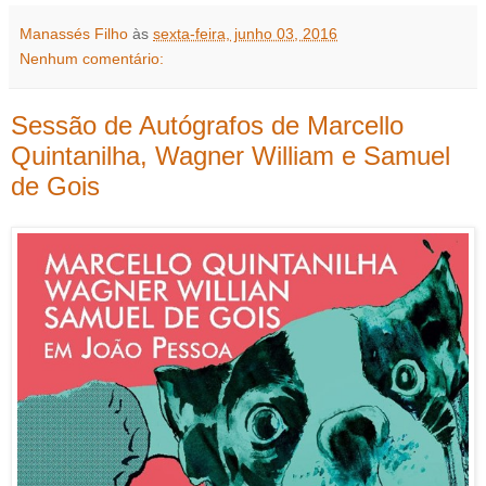
Manassés Filho
às
sexta-feira, junho 03, 2016
Nenhum comentário:
Sessão de Autógrafos de Marcello
Quintanilha, Wagner William e Samuel
de Gois