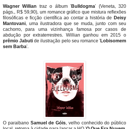
Wagner Willian
traz o álbum '
Bulldogma
' (Veneta, 320
págs., R$ 59,90), um romance gráfico que mistura reflexões
filosóficas e ficção científica ao contar a história de
Deisy
Mantovani
, uma ilustradora que se muda, junto com seu
cachorro, para uma vizinhança famosa por casos de
abdução por extraterrestres. Willian ganhou em 2015 o
prêmio Jabuti
de ilustração pelo seu romance '
Lobisomem
sem Barba
'.
O paraibano
Samuel de Góis
, velho conhecido do público
local, retorna à cidade para lançar a HQ '
O Que Era Nuvem,