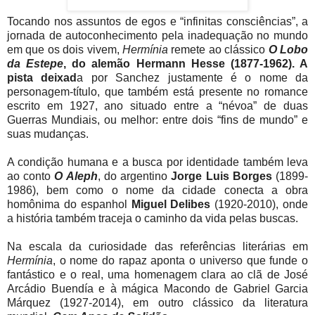
Tocando nos assuntos de egos e “infinitas consciências”, a
jornada de autoconhecimento pela inadequação no mundo
em que os dois vivem,
Hermínia
remete ao clássico
O Lobo
da Estepe
, do alemão Hermann Hesse (1877-1962). A
pista deixad
a por Sanchez justamente é o nome da
personagem-título, que também está presente no romance
escrito em 1927, ano situado entre a “névoa” de duas
Guerras Mundiais, ou melhor: entre dois “fins de mundo” e
suas mudanças.
A condição humana e a busca por identidade também leva
ao conto
O Aleph
, do argentino
Jorge Luis Borges
(1899-
1986), bem como o nome da cidade conecta a obra
homônima do espanhol
Miguel Delibes
(1920-2010), onde
a história também traceja o caminho da vida pelas buscas.
Na escala da curiosidade das referências literárias em
Hermínia
, o nome do rapaz aponta o universo que funde o
fantástico e o real, uma homenagem clara ao clã de José
Arcádio Buendía e à mágica Macondo de Gabriel Garcia
Márquez (1927-2014), em outro clássico da literatura