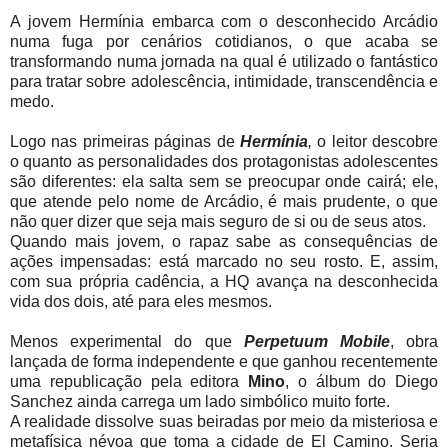
A jovem Hermínia embarca com o desconhecido Arcádio
numa fuga por cenários cotidianos, o que acaba se
transformando numa jornada na qual é utilizado o fantástico
para tratar sobre adolescência, intimidade, transcendência e
medo.
Logo nas primeiras páginas de
Hermínia
,
o leitor descobre
o quanto as personalidades dos protagonistas adolescentes
são diferentes: ela salta sem se preocupar onde cairá; ele,
que atende pelo nome de Arcádio, é mais prudente, o que
não quer dizer que seja mais seguro de si ou de seus atos.
Quando mais jovem, o rapaz sabe as consequências de
ações impensadas: está marcado no seu rosto. E, assim,
com sua própria cadência, a HQ avança na desconhecida
vida dos dois, até para eles mesmos.
Menos experimental do que
Perpetuum Mobile
, obra
lançada de forma independente e que ganhou recentemente
uma republicação pela editora
Mino
, o álbum do Diego
Sanchez ainda carrega um lado simbólico muito forte.
A realidade dissolve suas beiradas por meio da misteriosa e
metafísica névoa que toma a cidade de El Camino. Seria