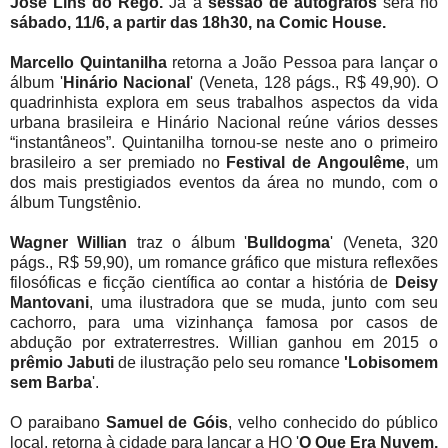
José Lins do Rêgo.
Já a
sessão de autógrafos
será no
sábado, 11/6, a partir das 18h30, na Comic House.
Marcello Quintanilha
retorna a João Pessoa para lançar o
álbum '
Hinário Nacional
' (Veneta, 128 págs., R$ 49,90). O
quadrinhista explora em seus trabalhos aspectos da vida
urbana brasileira e Hinário Nacional reúne vários desses
“instantâneos”. Quintanilha tornou-se neste ano o primeiro
brasileiro a ser premiado no
Festival de Angoulême
, um
dos mais prestigiados eventos da área no mundo, com o
álbum Tungstênio.
Wagner Willian
traz o álbum '
Bulldogma
' (Veneta, 320
págs., R$ 59,90), um romance gráfico que mistura reflexões
filosóficas e ficção científica ao contar a história de
Deisy
Mantovani
, uma ilustradora que se muda, junto com seu
cachorro, para uma vizinhança famosa por casos de
abdução por extraterrestres. Willian ganhou em 2015 o
prêmio Jabuti
de ilustração pelo seu romance
'Lobisomem
sem Barba
'.
O paraibano
Samuel de Góis
, velho conhecido do público
local, retorna à cidade para lançar a HQ '
O Que Era Nuvem,