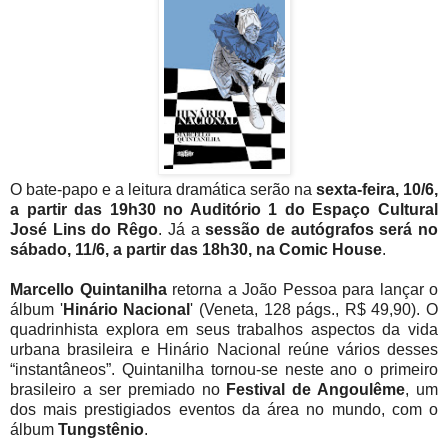
O bate-papo e a leitura dramática serão na
sexta-feira, 10/6,
a partir das 19h30 no Auditório 1
do Espaço Cultural
José Lins do Rêgo
. Já a
sessão de autógrafos será no
sábado, 11/6, a partir das 18h30, na Comic House
.
Marcello Quintanilha
retorna a João Pessoa para lançar o
álbum '
Hinário Nacional
' (Veneta, 128 págs., R$ 49,90). O
quadrinhista explora em seus trabalhos aspectos da vida
urbana brasileira e Hinário Nacional reúne vários desses
“instantâneos”. Quintanilha tornou-se neste ano o primeiro
brasileiro a ser premiado no
Festival de Angoulême
, um
dos mais prestigiados eventos da área no mundo, com o
álbum
Tungstênio
.