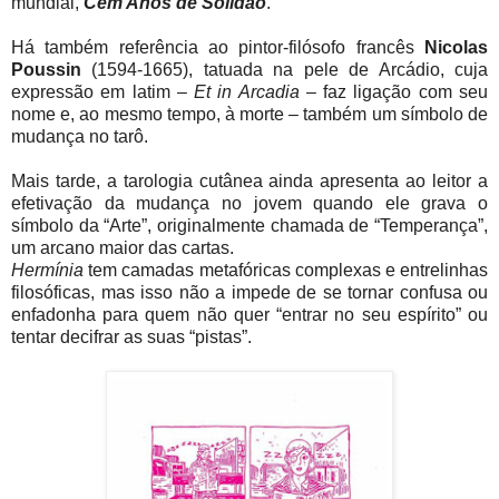
mundial,
Cem Anos de Solidão
.
Há também referência ao pintor-filósofo francês
Nicolas
Poussin
(1594-1665), tatuada na pele de Arcádio, cuja
expressão em latim –
Et in Arcadia
– faz ligação com seu
nome e, ao mesmo tempo, à morte – também um símbolo de
mudança no tarô.
Mais tarde, a tarologia cutânea ainda apresenta ao leitor a
efetivação da mudança no jovem quando ele grava o
símbolo da “Arte”, originalmente chamada de “Temperança”,
um arcano maior das cartas.
Hermínia
tem camadas metafóricas complexas e entrelinhas
filosóficas, mas isso não a impede de se tornar confusa ou
enfadonha para quem não quer “entrar no seu espírito” ou
tentar decifrar as suas “pistas”.