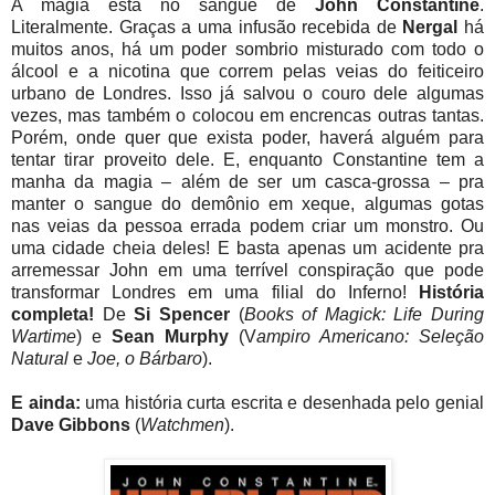
A magia está no sangue de
John Constantine
.
Literalmente. Graças a uma infusão recebida de
Nergal
há
muitos anos, há um poder sombrio misturado com todo o
álcool e a nicotina que correm pelas veias do feiticeiro
urbano de Londres. Isso já salvou o couro dele algumas
vezes, mas também o colocou em encrencas outras tantas.
Porém, onde quer que exista poder, haverá alguém para
tentar tirar proveito dele. E, enquanto Constantine tem a
manha da magia – além de ser um casca-grossa – pra
manter o sangue do demônio em xeque, algumas gotas
nas veias da pessoa errada podem criar um monstro. Ou
uma cidade cheia deles! E basta apenas um acidente pra
arremessar John em uma terrível conspiração que pode
transformar Londres em uma filial do Inferno!
História
completa!
De
Si Spencer
(
Books of Magick: Life During
Wartime
) e
Sean Murphy
(V
ampiro Americano: Seleção
Natural
e
Joe, o Bárbaro
).
E ainda:
uma história curta escrita e desenhada pelo genial
Dave Gibbons
(
Watchmen
).