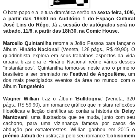
O bate-papo e a leitura dramática serão na
sexta-feira, 10/6,
a partir das 19h30 no Auditório 1
do Espaço Cultural
José Lins do Rêgo
. Já a
sessão de autógrafos será no
sábado, 11/6, a partir das 18h30, na Comic House
.
Marcello Quintanilha
retorna a João Pessoa para lançar o
álbum '
Hinário Nacional
' (Veneta, 128 págs., R$ 49,90). O
quadrinhista explora em seus trabalhos aspectos da vida
urbana brasileira e Hinário Nacional reúne vários desses
“instantâneos”. Quintanilha tornou-se neste ano o primeiro
brasileiro a ser premiado no
Festival de Angoulême
, um
dos mais prestigiados eventos da área no mundo, com o
álbum
Tungstênio
.
Wagner Willian
traz o álbum '
Bulldogma
' (Veneta, 320
págs., R$ 59,90), um romance gráfico que mistura reflexões
filosóficas e ficção científica ao contar a história de
Deisy
Mantovani
, uma ilustradora que se muda, junto com seu
cachorro, para uma vizinhança famosa por casos de
abdução por extraterrestres. Willian ganhou em 2015 o
prêmio Jabuti
de ilustração pelo seu romance '
Lobisomem