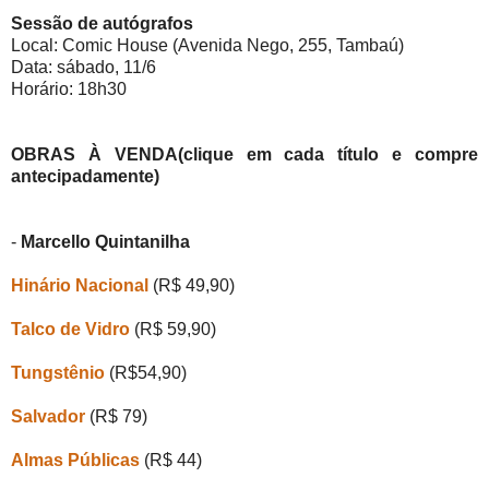
Sessão de autógrafos
Local: Comic House (Avenida Nego, 255, Tambaú)
Data: sábado, 11/6
Horário: 18h30
OBRAS À VENDA(clique em cada
títu
lo e compre
antecipad
a
mente)
-
Marcello Quintanilha
Hinário Nacional
(R$ 49,90)
Talco de Vidro
(R$ 59,90)
Tungstênio
(R$54,90)
Salvador
(R$ 79)
Almas Públicas
(R$ 4
4
)