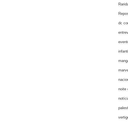
Rarid
Repos
dc co
entre
event
infanti
mang
marve
nacio
noite
notíci
pales
verti