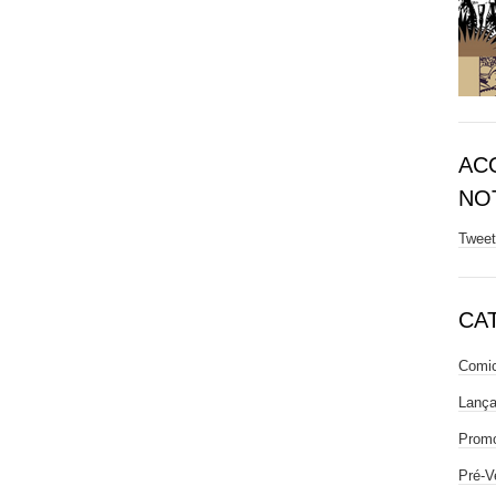
AC
NOT
Twee
CA
Comic
Lanç
Prom
Pré-V