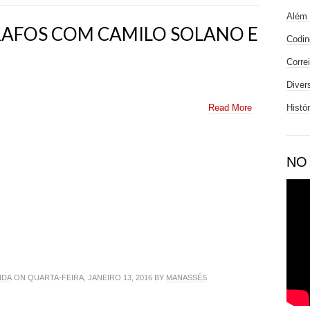
Além 
RAFOS COM CAMILO SOLANO E
Codin
Corre
Diver
Read More
Histó
NO
NDA
ON QUARTA-FEIRA, JANEIRO 13, 2016 BY
MANASSÉS