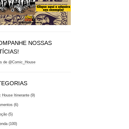
OMPANHE NOSSAS
ÍCIAS!
ts de @Comic_House
TEGORIAS
 House Itinerante
(9)
amentos
(6)
oção
(5)
enda
(100)