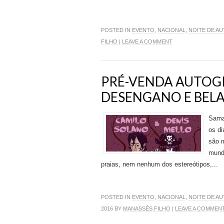
POSTED IN
EVENTO
,
NACIONAL
,
NOITE DE A
FILHO
|
LEAVE A COMMENT
PRÉ-VENDA AUTOG
DESENGANO E BEL
Sama
os di
são m
mundo
praias, nem nenhum dos estereótipos,...
POSTED IN
EVENTO
,
NACIONAL
,
NOITE DE A
2016 BY
MANASSÉS FILHO
|
LEAVE A COMMEN