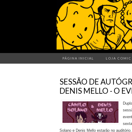
PÁGINA INICIAL
LOJA COMIC
SESSÃO DE AUTÓGR
DENIS MELLO - O E
Dupla
sess
event
sexta
Solano e Denis Mello estarão no auditório.