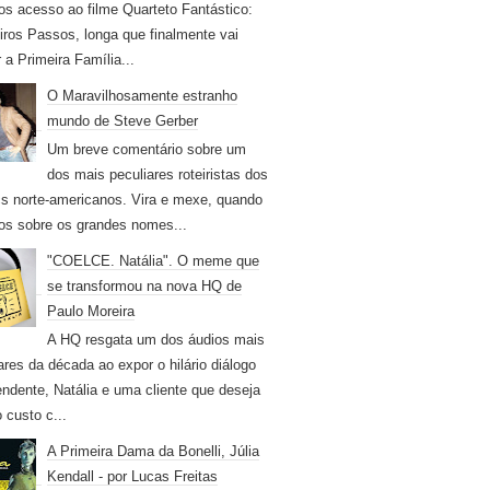
os acesso ao filme Quarteto Fantástico:
iros Passos, longa que finalmente vai
r a Primeira Família...
O Maravilhosamente estranho
mundo de Steve Gerber
Um breve comentário sobre um
dos mais peculiares roteiristas dos
s norte-americanos. Vira e mexe, quando
os sobre os grandes nomes...
"COELCE. Natália". O meme que
se transformou na nova HQ de
Paulo Moreira
A HQ resgata um dos áudios mais
ares da década ao expor o hilário diálogo
endente, Natália e uma cliente que deseja
 custo c...
A Primeira Dama da Bonelli, Júlia
Kendall - por Lucas Freitas