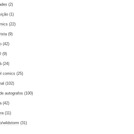
ades
(2)
ição
(1)
mics
(22)
vista
(9)
o
(42)
l
(9)
á
(24)
l comics
(25)
nal
(102)
 de autografos
(100)
a
(42)
tra
(11)
go/wildstorm
(31)