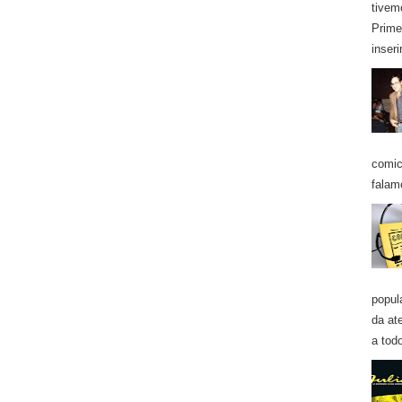
tivem
Prime
inseri
comic
falam
popul
da at
a todo