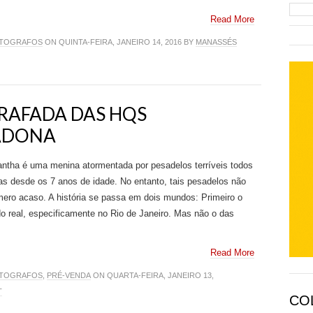
Read More
UTOGRAFOS
ON QUINTA-FEIRA, JANEIRO 14, 2016 BY
MANASSÉS
RAFADA DAS HQS
ADONA
ntha é uma menina atormentada por pesadelos terríveis todos
as desde os 7 anos de idade. No entanto, tais pesadelos não
ero acaso. A história se passa em dois mundos: Primeiro o
 real, especificamente no Rio de Janeiro. Mas não o das
Read More
UTOGRAFOS
,
PRÉ-VENDA
ON QUARTA-FEIRA, JANEIRO 13,
T
CO