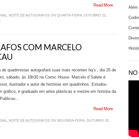
Read More
Além 
ONAL
,
NOITE DE AUTOGRAFOS
ON QUARTA-FEIRA, OUTUBRO 22,
Codin
T
Corre
Diver
RAFOS COM MARCELO
Histó
CAU
 de quadrinistas autografará suas mais recentes hq’s , dia 25 de
NO
ro, sábado, às 18h30 na Comic House. Marcelo d´Salete é
ssor, ilustrador e autor de histórias em quadrinhos. Estudou
n gráfico, é graduado em artes plásticas e mestre em história da
 Publicou...
Read More
ONAL
,
NOITE DE AUTOGRAFOS
ON SEGUNDA-FEIRA, OUTUBRO 20,
T