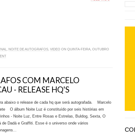
ONAL
,
NOITE DE AUTOGRAFOS
,
VIDEO
ON QUINTA-FEIRA, OUTUBRO
MENT
RAFOS COM MARCELO
AU - RELEASE HQ'S
ra abaixo o release de cada hq que será autografada. Marcelo
ete O álbum Noite Luz é constituído por seis histórias em
inhos - Noite Luz, Entre Rosas e Estrelas, Buldog, Sexta, O
 de Dadá e Graffiti. Esse é o universo onde vários
CO
nagens...