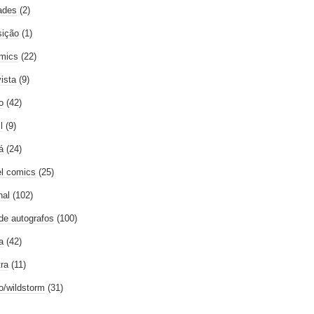
ades
(2)
ição
(1)
mics
(22)
vista
(9)
o
(42)
l
(9)
á
(24)
l comics
(25)
nal
(102)
 de autografos
(100)
a
(42)
tra
(11)
go/wildstorm
(31)