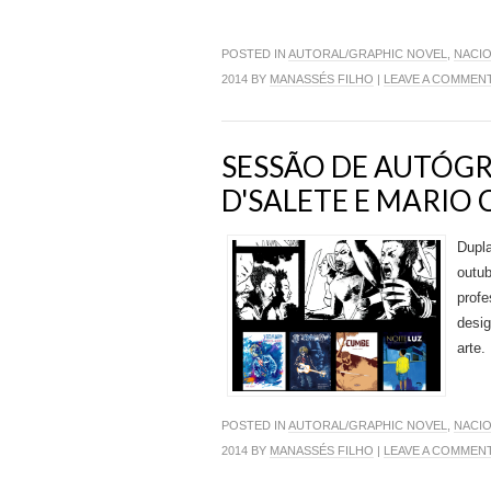
POSTED IN
AUTORAL/GRAPHIC NOVEL
,
NACI
2014 BY
MANASSÉS FILHO
|
LEAVE A COMMEN
SESSÃO DE AUTÓG
D'SALETE E MARIO 
Dupla
outub
profe
desig
arte.
POSTED IN
AUTORAL/GRAPHIC NOVEL
,
NACI
2014 BY
MANASSÉS FILHO
|
LEAVE A COMMEN