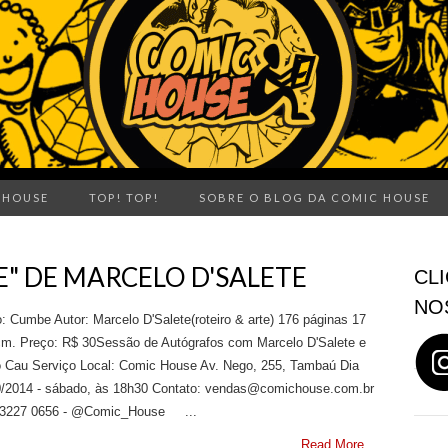
 HOUSE
TOP! TOP!
SOBRE O BLOG DA COMIC HOUSE
E" DE MARCELO D'SALETE
CLI
NO
o: Cumbe Autor: Marcelo D'Salete(roteiro & arte) 176 páginas 17
cm. Preço: R$ 30Sessão de Autógrafos com Marcelo D'Salete e
o Cau Serviço Local: Comic House Av. Nego, 255, Tambaú Dia
0/2014 - sábado, às 18h30 Contato: vendas@comichouse.com.br
 3227 0656 - @Comic_House ...
Read More