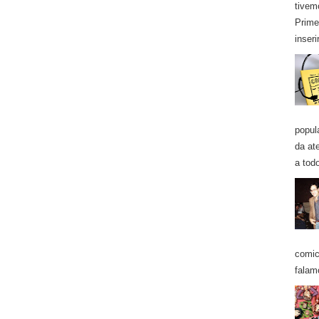
tivem
Prime
inseri
popul
da at
a todo
comic
falam