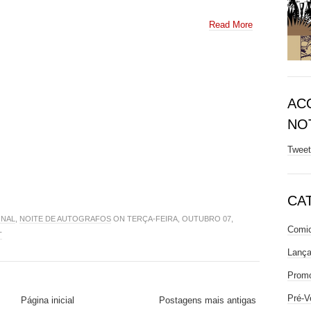
Read More
AC
NOT
Twee
CA
ONAL
,
NOITE DE AUTOGRAFOS
ON TERÇA-FEIRA, OUTUBRO 07,
Comic
T
Lanç
Prom
Pré-V
Página inicial
Postagens mais antigas