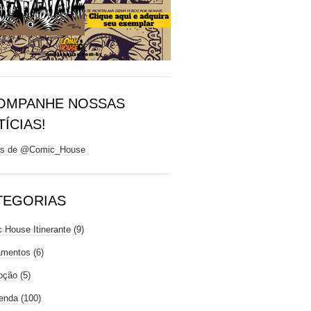
OMPANHE NOSSAS
ÍCIAS!
ts de @Comic_House
TEGORIAS
 House Itinerante
(9)
amentos
(6)
oção
(5)
enda
(100)