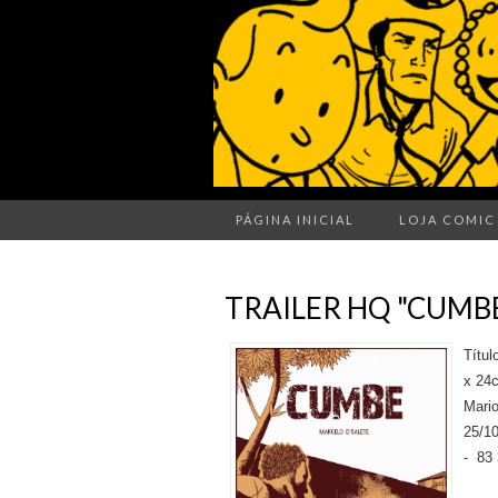
PÁGINA INICIAL
LOJA COMIC
TRAILER HQ "CUMB
Títul
x 24
Mari
25/1
- 83