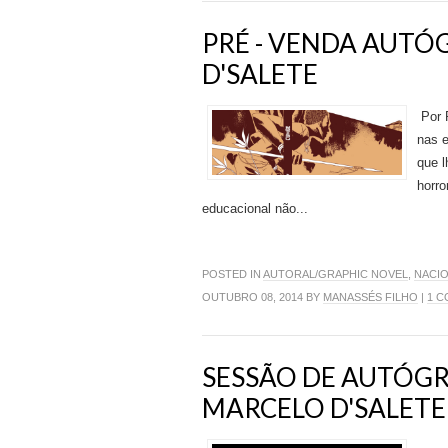
PRÉ - VENDA AUTÓ
D'SALETE
Por P
nas e
que l
horro
educacional não...
POSTED IN
AUTORAL/GRAPHIC NOVEL
,
NACI
OUTUBRO 08, 2014 BY
MANASSÉS FILHO
|
1 
SESSÃO DE AUTÓGR
MARCELO D'SALETE