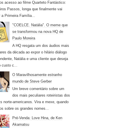
os acesso ao filme Quarteto Fantástico:
iros Passos, longa que finalmente vai
r a Primeira Família...
"COELCE. Natália". O meme que
se transformou na nova HQ de
Paulo Moreira
A HQ resgata um dos áudios mais
ares da década ao expor o hilário diálogo
endente, Natália e uma cliente que deseja
 custo c...
O Maravilhosamente estranho
mundo de Steve Gerber
Um breve comentário sobre um
dos mais peculiares roteiristas dos
s norte-americanos. Vira e mexe, quando
os sobre os grandes nomes...
Pré-Venda: Love Hina, de Ken
Akamatsu