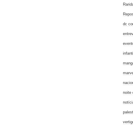
Rarid
Repos
dc co
entre
event
infanti
mang
marve
nacio
noite
notíci
pales
verti