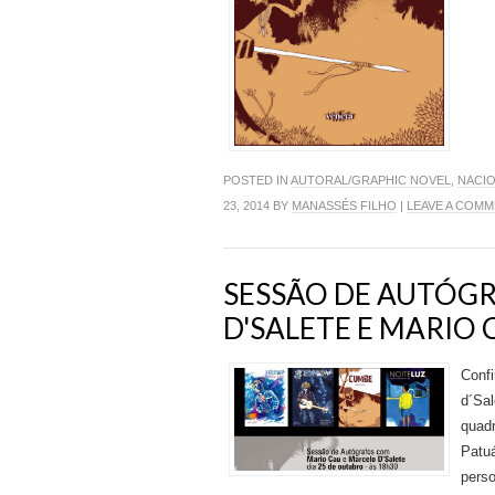
POSTED IN
AUTORAL/GRAPHIC NOVEL
,
NACI
23, 2014 BY
MANASSÉS FILHO
|
LEAVE A COM
SESSÃO DE AUTÓG
D'SALETE E MARIO C
Confi
d´Sal
quadr
Patuá
perso