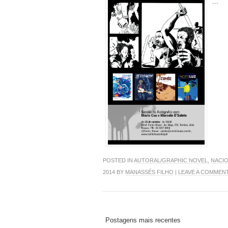
...
POSTED IN
AUTORAL/GRAPHIC NOVEL
,
NACI
2014 BY
MANASSÉS FILHO
|
LEAVE A COMMEN
Postagens mais recentes