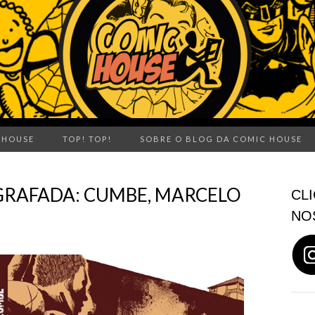
 HOUSE
TOP! TOP!
SOBRE O BLOG DA COMIC HOUSE
GRAFADA: CUMBE, MARCELO
CLI
NO