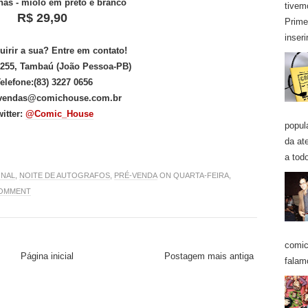
nas - miolo em preto e branco
tivem
R$ 29,90
Prime
inseri
uirir a sua? Entre em contato!
 255, Tambaú (João Pessoa-PB)
elefone:
(83) 3227 0656
vendas@comichouse.com.br
witter:
@Comic_House
popul
da at
a todo
ONAL
,
NOITE DE AUTOGRAFOS
,
PRÉ-VENDA
ON QUARTA-FEIRA,
COMMENT
comic
Página inicial
Postagem mais antiga
falam