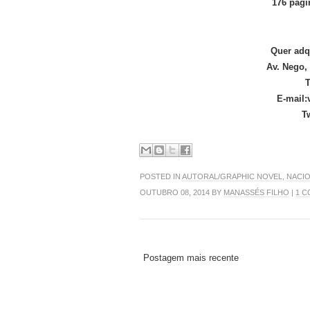
176 pági
Quer adq
Av. Nego,
T
E-mail:
T
POSTED IN
AUTORAL/GRAPHIC NOVEL
,
NACI
OUTUBRO 08, 2014 BY
MANASSÉS FILHO
|
1 
Postagem mais recente