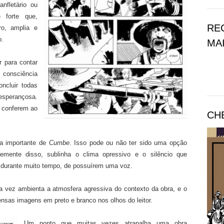
nfletário ou
 forte que,
RE
ro, amplia e
o.
MAI
r para contar
 consciência
oncluir todas
esperançosa.
e conferem ao
CH
ca importante de
Cumbe
. Isso pode ou não ter sido uma opção
temente disso, sublinha o clima opressivo e o silêncio que
, durante muito tempo, de possuírem uma voz.
ma vez ambienta a atmosfera agressiva do contexto da obra, e o
sas imagens em preto e branco nos olhos do leitor.
Um ponto que muitas vezes atrapalha uma obra