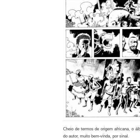
Cheio de termos de origem africana, o ál
do autor, muito bem-vinda, por sinal.