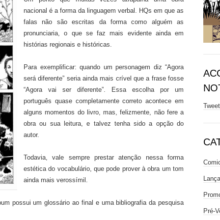
nacional é a forma da linguagem verbal. HQs em que as
falas não são escritas da forma como alguém as
pronunciaria, o que se faz mais evidente ainda em
histórias regionais e históricas.
Para exemplificar: quando um personagem diz “Agora
AC
será diferente” seria ainda mais crível que a frase fosse
NOT
“Agora vai ser diferente”. Essa escolha por um
português quase completamente correto acontece em
Twee
alguns momentos do livro, mas, felizmente, não fere a
obra ou sua leitura, e talvez tenha sido a opção do
autor.
CA
Todavia, vale sempre prestar atenção nessa forma
Comic
estética do vocabulário, que pode prover à obra um tom
Lanç
ainda mais verossímil.
Prom
bum possui um glossário ao final e uma bibliografia da pesquisa
Pré-V