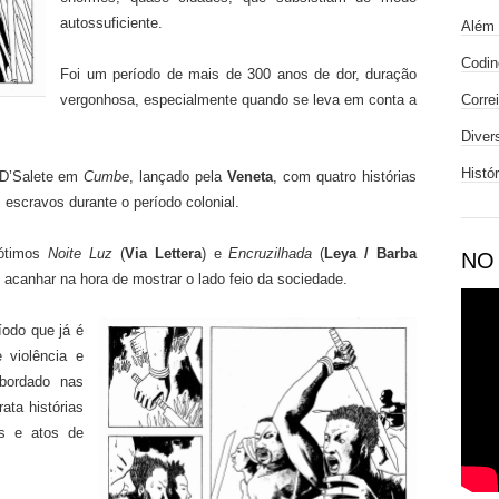
autossuficiente.
Além 
Codin
Foi um período de mais de 300 anos de dor, duração
vergonhosa, especialmente quando se leva em conta a
Corre
Diver
Histó
 D’Salete em
Cumbe
, lançado pela
Veneta
, com quatro histórias
escravos durante o período colonial.
 ótimos
Noite Luz
(
Via Lettera
) e
Encruzilhada
(
Leya
/ Barba
NO
e acanhar na hora de mostrar o lado feio da sociedade.
ríodo que já é
 violência e
abordado nas
rata histórias
es e atos de