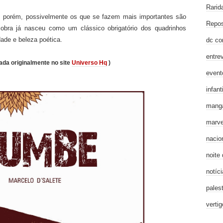
Rarid
s, porém, possivelmente os que se fazem mais importantes são
Repos
 obra já nasceu como um clássico obrigatório dos quadrinhos
dade e beleza poética.
dc co
entre
ada originalmente no site
Universo Hq
)
event
infanti
mang
marve
nacio
noite
notíci
pales
verti