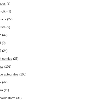
ades
(2)
ição
(1)
mics
(22)
vista
(9)
o
(42)
l
(9)
á
(24)
l comics
(25)
nal
(102)
 de autografos
(100)
a
(42)
tra
(11)
go/wildstorm
(31)