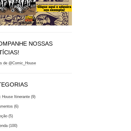
OMPANHE NOSSAS
ÍCIAS!
ts de @Comic_House
TEGORIAS
 House Itinerante
(9)
amentos
(6)
oção
(5)
enda
(100)