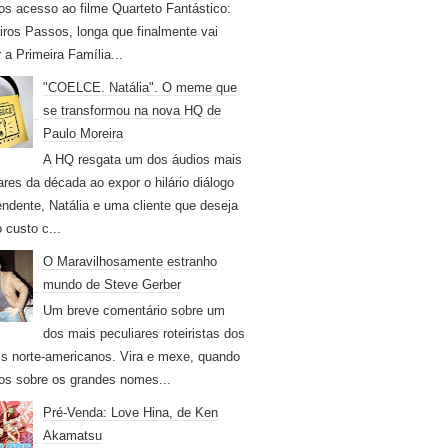
os acesso ao filme Quarteto Fantástico:
iros Passos, longa que finalmente vai
r a Primeira Família...
"COELCE. Natália". O meme que
se transformou na nova HQ de
Paulo Moreira
A HQ resgata um dos áudios mais
ares da década ao expor o hilário diálogo
endente, Natália e uma cliente que deseja
 custo c...
O Maravilhosamente estranho
mundo de Steve Gerber
Um breve comentário sobre um
dos mais peculiares roteiristas dos
s norte-americanos. Vira e mexe, quando
os sobre os grandes nomes...
Pré-Venda: Love Hina, de Ken
Akamatsu