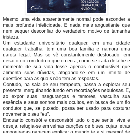
Mesmo uma vida aparentemente normal pode esconder a
mais profunda infelicidade. E nada mais angustiante que
nem sequer desconfiar do verdadeiro motivo de tamanha
tristeza.
Um estudante universitário qualquer, em uma cidade
qualquer, trabalha, tem uma boa família e namora uma
garota legal. Mas se vê constantemente deslocado, em
desacordo com tudo o que o cerca, como se cada detalhe e
momento de sua vida fosse apenas o combustível que
alimenta suas dúvidas, afogando-se em um infinito de
questões para as quais não tem as respostas.
Contudo, na sala de seu terapeuta, passa a explorar seu
presente, mergulhando fundo em recordações nebulosas. E,
ao expor suas inseguranças e temores, vasculha sua
essência e seus sonhos mais ocultos, em busca de um fio
condutor que, se puxado, possa ser usado para costurar
novamente o seu “eu”.
Enquanto constrói e desconstrói tudo o que sente, vive e
deseja, refugia-se em velhas canções de blues, cujas letras
empoeiradas parecem explicar o mundo (e a si mesmo) de