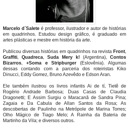
Marcelo d´Salete
é professor, ilustrador e autor de histórias
em quadrinhos. Estudou design gráfico, é graduado em
artes plásticas e mestre em história da arte.
Publicou diversas histórias em quadrinhos na revista
Front
,
Graffiti
,
Quadreca
,
Suda Mery k!
(Argentina),
Contos
Bizarros
,
+Soma e Stripburger
(Eslovênia). Algumas
dessas contando com a parceria dos roteiristas Kiko
Dinucci, Eddy Gomez, Bruno Azevêdo e Edson Aran.
Ele também ilustrou os livros infantis Ai de tí, Tietê de
Rogério Andrade Barbosa; Duas Casas de Claudia
Dragonetti; E Assim Surgiu o Maracanã de Sandra Pina;
Zagaia e Da Cabula de Allan Santos da Rosa; As
descobertas de Paulinho na Metrópole de Marina Torres;
Olho Mágico de Tiago Melo; A Rainha da Bateria de
Martinho da Vila; e diversos outros.