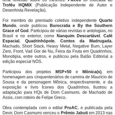
Troféu HQMIX
(Publicação Independente de Autor e
Desenhista Revelação).
Foi membro do premiado coletivo independente
Quarto
Mundo
, onde publicou
Burocratia e By the Southern
Grace of God
. Participou de várias revistas e antologias, no
Brasil e no exterior, como
Nanquim Descartável
,
Café
Espacial
,
Quadrinhópole
,
Contos da Madrugada
,
Machado, Short Stack, Heavy Metal, Negative Burn, Layer
Zero, Front, Vad Gor de Nu, Feira da Fruta em Quadrinhos,
Monotipia, entre outros, e publicou pela Balão Editorial a
edição especial NÓS.
Participou dos projetos
MSP+50
e
Mônica(s)
, em
homenagem aos cinquentenários de carreira de Maurício de
Sousa e da personagem Mônica, respectivamente, e da
exposição e livro Ícones dos Quadrinhos. Ilustrou a
adaptação para HQs de Dom Casmurro, de Machado de
Assis, com roteiro de Felipe Greco.
Obra contemplada com o edital
ProAC
, e publicada pela
Devir, Dom Casmurro venceu o
Prêmio Jabuti
em 2013 nas