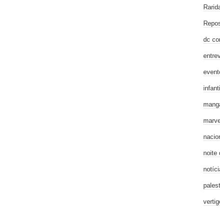
Rarid
Repos
dc co
entre
event
infanti
mang
marve
nacio
noite
notíci
pales
verti