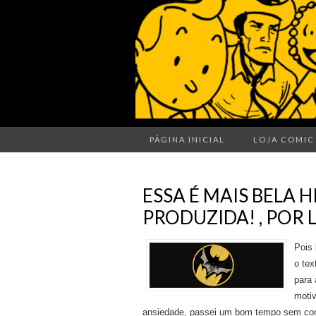
PÁGINA INICIAL
LOJA COMIC
ESSA É MAIS BELA 
PRODUZIDA! , POR 
Pois
o tex
para 
motiv
ansiedade, passei um bom tempo sem cons