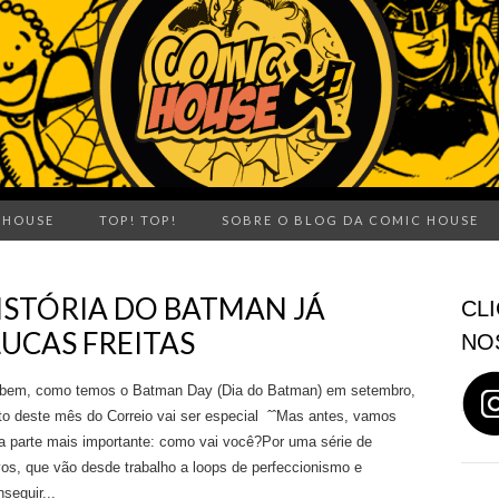
 HOUSE
TOP! TOP!
SOBRE O BLOG DA COMIC HOUSE
HISTÓRIA DO BATMAN JÁ
CLI
LUCAS FREITAS
NO
 bem, como temos o Batman Day (Dia do Batman) em setembro,
to deste mês do Correio vai ser especial ˆˆMas antes, vamos
a parte mais importante: como vai você?Por uma série de
os, que vão desde trabalho a loops de perfeccionismo e
eguir...