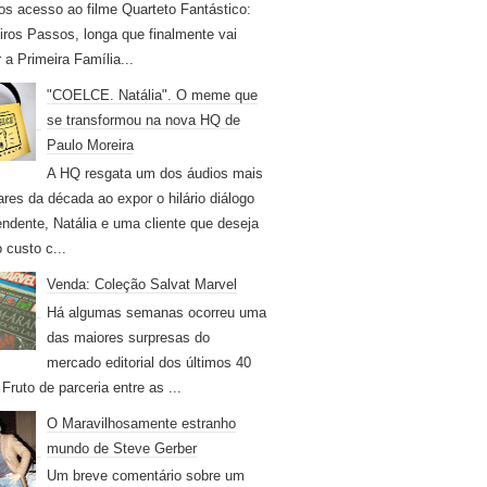
os acesso ao filme Quarteto Fantástico:
iros Passos, longa que finalmente vai
r a Primeira Família...
"COELCE. Natália". O meme que
se transformou na nova HQ de
Paulo Moreira
A HQ resgata um dos áudios mais
ares da década ao expor o hilário diálogo
endente, Natália e uma cliente que deseja
 custo c...
Venda: Coleção Salvat Marvel
Há algumas semanas ocorreu uma
das maiores surpresas do
mercado editorial dos últimos 40
Fruto de parceria entre as ...
O Maravilhosamente estranho
mundo de Steve Gerber
Um breve comentário sobre um