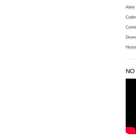
Além 
Codin
Corre
Diver
Histó
NO