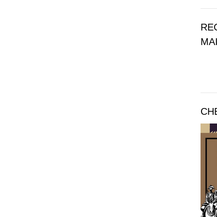
RE
MAI
CH