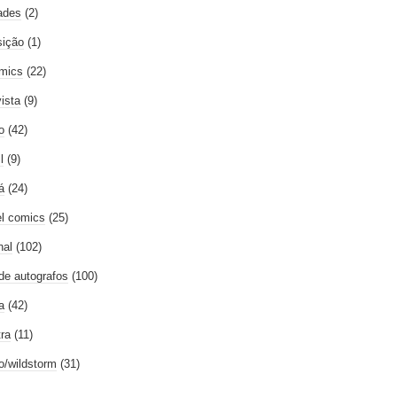
ades
(2)
ição
(1)
mics
(22)
vista
(9)
o
(42)
l
(9)
á
(24)
l comics
(25)
nal
(102)
 de autografos
(100)
a
(42)
tra
(11)
go/wildstorm
(31)