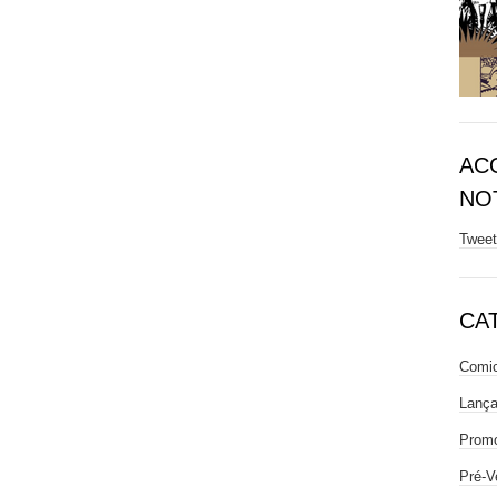
AC
NOT
Twee
CA
Comic
Lanç
Prom
Pré-V