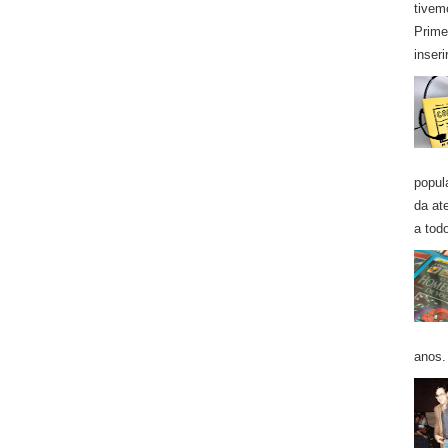
tivem
Prime
inseri
popul
da at
a todo
anos. 