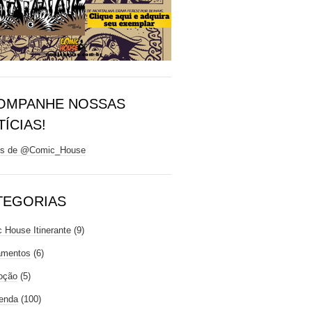
OMPANHE NOSSAS
ÍCIAS!
ts de @Comic_House
TEGORIAS
 House Itinerante
(9)
amentos
(6)
oção
(5)
enda
(100)