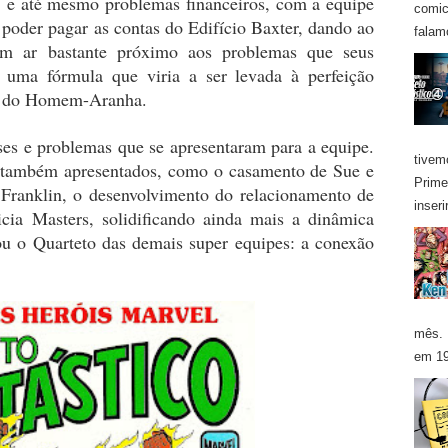
, e até mesmo problemas financeiros, com a equipe
comic
 poder pagar as contas do Edifício Baxter, dando ao
falam
 um ar bastante próximo aos problemas que seus
m uma fórmula que viria a ser levada à perfeição
as do Homem-Aranha.
ses e problemas que se apresentaram para a equipe.
tivem
m também apresentados, como o casamento de Sue e
Prime
Franklin, o desenvolvimento do relacionamento de
inseri
ia Masters, solidificando ainda mais a dinâmica
iou o Quarteto das demais super equipes: a conexão
mês. 
em 19