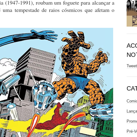
ia (1947-1991), roubam um foguete para alcançar a
 uma tempestade de raios cósmicos que afetam o
AC
NOT
Twee
CA
Comic
Lanç
Prom
Pré-V