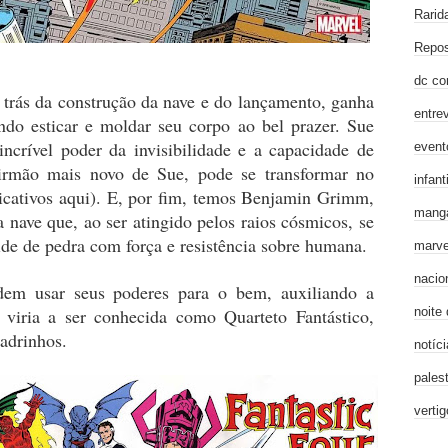
Rarid
Repos
dc co
trás da construção da nave e do lançamento, ganha
entre
ndo esticar e moldar seu corpo ao bel prazer. Sue
ncrível poder da invisibilidade e a capacidade de
event
 irmão mais novo de Sue, pode se transformar no
infanti
cativos aqui). E, por fim, temos Benjamin Grimm,
mang
 nave que, ao ser atingido pelos raios cósmicos, se
e de pedra com força e resistência sobre humana.
marve
nacio
dem usar seus poderes para o bem, auxiliando a
noite
iria a ser conhecida como Quarteto Fantástico,
adrinhos.
notíci
pales
verti