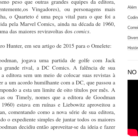
mo peso que outras grandes equipes da editora,
Além 
temente,os Vingadores), ou personagens mais
, o Quarteto é uma peça vital para o que foi a
Codin
ida pela Marvel Comics, ainda na década de 1960,
Corre
 uma das maiores reviravoltas dos
comics
.
Diver
ro Hunter, em seu artigo de 2015 para o Omelete:
Histó
odman, jogava uma partida de golfe com Jack
a grande rival, a DC Comics. A falência de sua
NO
ra a editora sem um meio de colocar suas revistas à
ter a um acordo humilhante com a DC, que passou a
 impondo a esta um limite de oito títulos por mês. A
tlas ou Timely, nomes que a editora de Goodman
 1960) estava em ruínas e Liebowitz aproveitou a
an, comentando como a nova série de sua editora,
ndo o expediente simples de juntar todos os maiores
odman decidiu então aproveitar-se da ideia e fazer