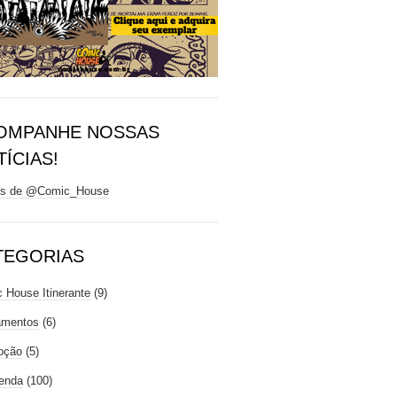
OMPANHE NOSSAS
ÍCIAS!
ts de @Comic_House
TEGORIAS
 House Itinerante
(9)
amentos
(6)
oção
(5)
enda
(100)