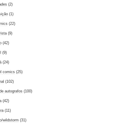
ades
(2)
ição
(1)
mics
(22)
vista
(9)
o
(42)
l
(9)
á
(24)
l comics
(25)
nal
(102)
 de autografos
(100)
a
(42)
tra
(11)
go/wildstorm
(31)