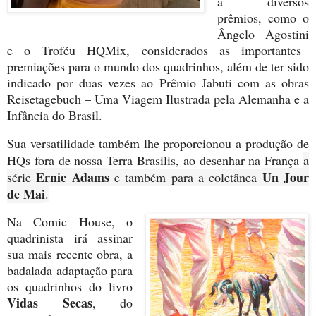
a diversos
prêmios, como o
Ângelo Agostini
e o
Troféu HQMix
, considerados as importantes
premiações para o mundo dos quadrinhos, além de ter sido
indicado por duas vezes ao
Prêmio Jabut
i
com as obras
Reisetagebuch – Uma Viagem Ilustrada pela Alemanha
e a
Infância do Brasil
.
Sua versatilidade também lhe proporcionou a produção de
HQs fora de nossa Terra Brasilis, ao desenhar na França
a
Ernie Adams
Un Jour
série
e também para a coletânea
de Mai
.
Na Comic House, o
quadrinista irá assinar
sua mais recente
obra, a
badalada adaptação para
os quadrinhos do livro
Vidas Secas
, do