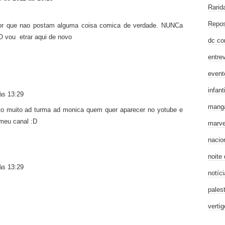
Rarid
Repos
or que nao postam alguma coisa comica de verdade. NUNCa
u etrar aqui de novo
dc co
entre
event
infanti
às 13:29
mang
sto muito ad turma ad monica quem quer aparecer no yotube e
 meu canal :D
marve
nacio
noite
às 13:29
notíci
pales
verti