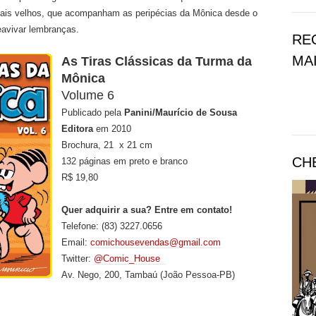
ais velhos, que acompanham as peripécias da Mônica desde o
eavivar lembranças.
RE
MAI
As Tiras Clássicas da Turma da
Mônica
Volume 6
Publicado pela
Panini/Maurício de Sousa
Editora
em 2010
Brochura, 21 x 21 cm
CH
132 páginas em preto e branco
R$ 19,80
Quer adquirir a sua? Entre em contato!
Telefone: (83) 3227.0656
Email:
comichousevendas@gmail.com
Twitter:
@Comic_House
Av. Nego, 200, Tambaú (João Pessoa-PB)