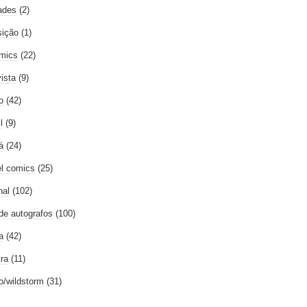
ades
(2)
ição
(1)
mics
(22)
vista
(9)
o
(42)
l
(9)
á
(24)
l comics
(25)
nal
(102)
 de autografos
(100)
a
(42)
tra
(11)
go/wildstorm
(31)