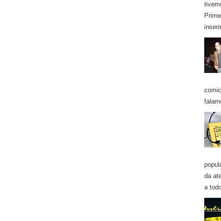
tivem
Prime
inseri
comic
falam
popul
da at
a todo