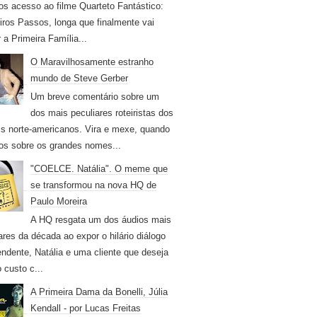
os acesso ao filme Quarteto Fantástico:
iros Passos, longa que finalmente vai
r a Primeira Família...
O Maravilhosamente estranho
mundo de Steve Gerber
Um breve comentário sobre um
dos mais peculiares roteiristas dos
s norte-americanos. Vira e mexe, quando
os sobre os grandes nomes...
"COELCE. Natália". O meme que
se transformou na nova HQ de
Paulo Moreira
A HQ resgata um dos áudios mais
ares da década ao expor o hilário diálogo
endente, Natália e uma cliente que deseja
 custo c...
A Primeira Dama da Bonelli, Júlia
Kendall - por Lucas Freitas