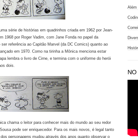
Além 
Codin
Corre
ma série de histórias em quadrinhos criada em 1962 por Jean-
em 1968 por Roger Vadim, com Jane Fonda no papel da
Diver
o ser referência ao Capitão Marvel (da DC Comics) quanto ao
Histó
 lançado em 1970. Como na tirinha a Mônica menciona estar
apa lembra o livro de Cirne, e termina com o uniforme do herói
os dois.
NO
a chama o leitor para conhecer mais do mundo ao seu redor
ousa pode ser enriquecedor. Para os mais novos, é legal tanto
e dos personagens mudou através dos anos quanto observar o