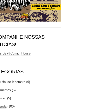
OMPANHE NOSSAS
ÍCIAS!
ts de @Comic_House
TEGORIAS
 House Itinerante
(9)
amentos
(6)
oção
(5)
enda
(100)