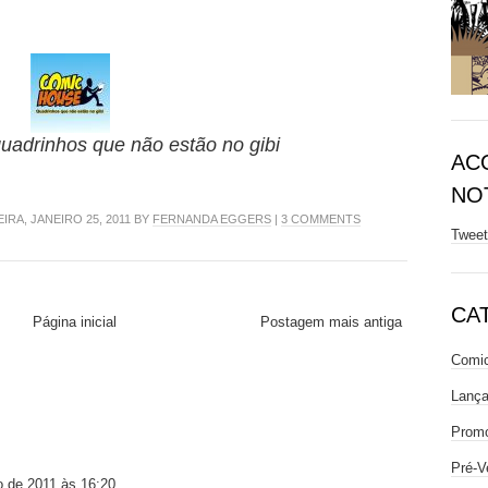
uadrinhos que não estão no gibi
AC
NOT
RA, JANEIRO 25, 2011 BY
FERNANDA EGGERS
|
3 COMMENTS
Twee
CA
Página inicial
Postagem mais antiga
Comic
Lanç
Prom
Pré-V
 de 2011 às 16:20