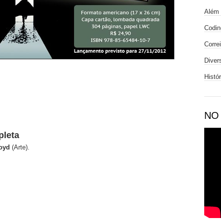
Além 
Codin
Corre
Diver
Histó
NO
pleta
loyd
(Arte).