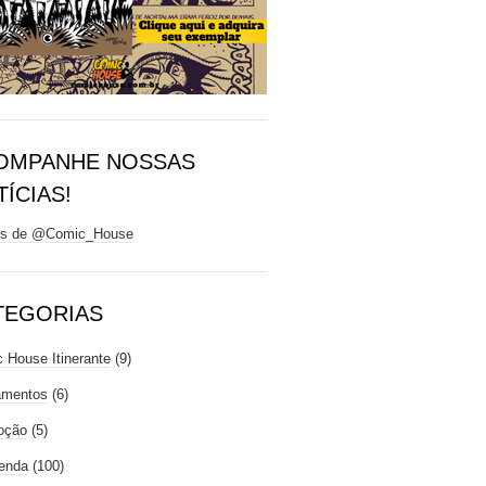
OMPANHE NOSSAS
ÍCIAS!
ts de @Comic_House
TEGORIAS
 House Itinerante
(9)
amentos
(6)
oção
(5)
enda
(100)