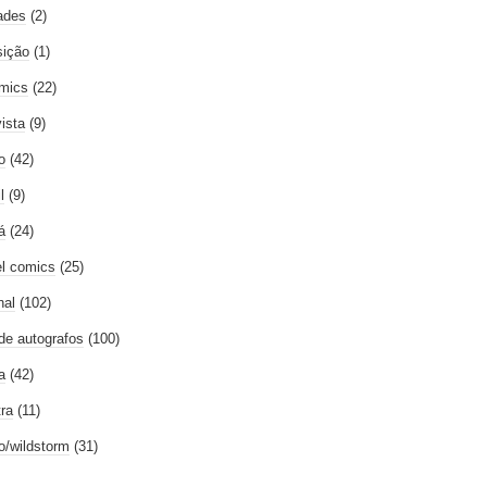
ades
(2)
ição
(1)
mics
(22)
vista
(9)
o
(42)
l
(9)
á
(24)
l comics
(25)
nal
(102)
 de autografos
(100)
a
(42)
tra
(11)
go/wildstorm
(31)