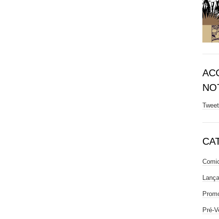
AC
NOT
Twee
CA
Comic
Lanç
Prom
Pré-V