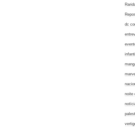
Rarid
Repos
dc co
entre
event
infanti
mang
marve
nacio
noite
notíci
pales
verti