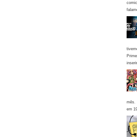
comic
falam
tivem
Prime
inseri
mês. 
em 19