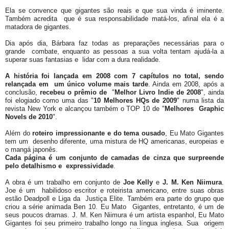
Ela se convence que gigantes são reais e que sua vinda é iminente.
Também acredita que é sua responsabilidade matá-los, afinal ela é a
matadora de gigantes.
Dia após dia, Bárbara faz todas as preparações necessárias para o
grande combate, enquanto as pessoas a sua volta tentam ajudá-la a
superar suas fantasias e lidar com a dura realidade.
A história foi lançada em 2008 com 7 capítulos no total, sendo
relançada em um único volume mais tarde
. Ainda em 2008, após a
conclusão,
recebeu o prêmio de
"
Melhor Livro Indie de 2008
", ainda
foi elogiado como uma das "
10 Melhores HQs de 2009
" numa lista da
revista New York e alcançou também o TOP 10 de "
Melhores Graphic
Novels de 2010
".
Além do
roteiro impressionante e do tema ousado
, Eu Mato Gigantes
tem um desenho diferente, uma mistura de HQ americanas, europeias e
o mangá japonês.
Cada página é um conjunto de camadas de cinza que surpreende
pelo detalhismo e expressividade
.
A obra é um trabalho em conjunto de
Joe Kelly
e
J. M. Ken Niimura
.
Joe é um habilidoso escritor e roteirista americano, entre suas obras
estão Deadpoll e Liga da Justiça Elite. Também era parte do grupo que
criou a série animada Ben 10. Eu Mato Gigantes, entretanto, é um de
seus poucos dramas. J. M. Ken Niimura é um artista espanhol, Eu Mato
Gigantes foi seu primeiro trabalho longo na língua inglesa. Sua origem