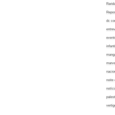
Rarid
Repos
dc co
entre
event
infanti
mang
marve
nacio
noite
notíci
pales
verti