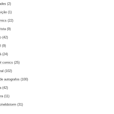
ades
(2)
ição
(1)
mics
(22)
vista
(9)
o
(42)
l
(9)
á
(24)
l comics
(25)
nal
(102)
 de autografos
(100)
a
(42)
tra
(11)
go/wildstorm
(31)