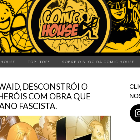
 HOUSE
TOP! TOP!
SOBRE O BLOG DA COMIC HOUSE
 WAID, DESCONSTRÓI O
CLI
HERÓIS COM OBRA QUE
NO
ANO FASCISTA.