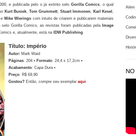
000, e publicada pelo o já extinto selo
Gorilla Comics
, o qual
Além 
omo
Kurt Busiek
,
Tom Grummett
,
Stuart Immonen
,
Karl Kesel
,
Codin
e
Mike Wieringo
com intuito de criarem e publicarem materiais
 selo Gorilla Comics, as revistas foram publicadas pela
Image
Corre
 Comics e, atualmente, está na
IDW Publishing
.
Diver
Título: Império
Histó
Autor:
Mark Waid
Páginas
: 204 •
Formato
: 24,4 x 17,2cm •
Acabamento
: Capa Dura •
NO
Preço
: R$ 69,90
Gostou?
Então, compre seu exemplar
aqui