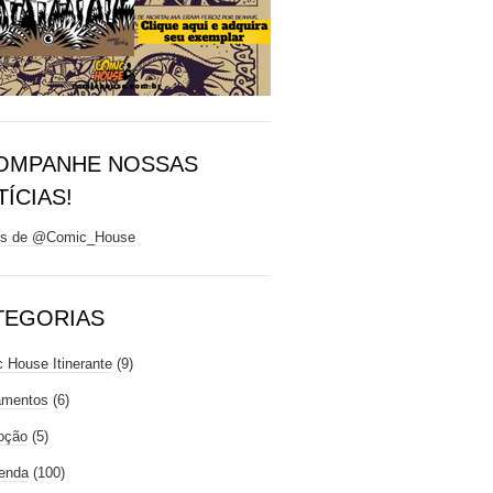
OMPANHE NOSSAS
ÍCIAS!
ts de @Comic_House
TEGORIAS
 House Itinerante
(9)
amentos
(6)
oção
(5)
enda
(100)