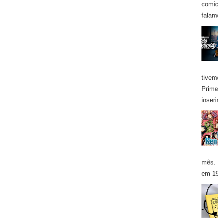
comic
falam
tivem
Prime
inseri
mês. 
em 19