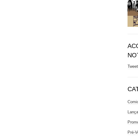
AC
NOT
Twee
CA
Comic
Lanç
Prom
Pré-V