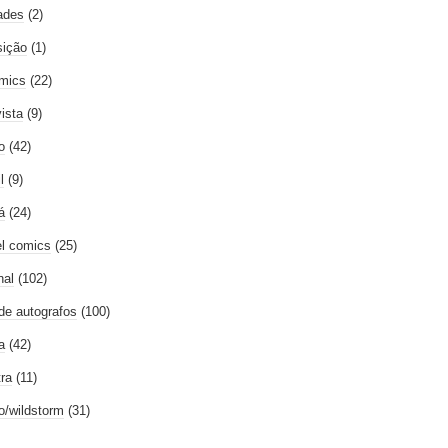
ades
(2)
ição
(1)
mics
(22)
vista
(9)
o
(42)
l
(9)
á
(24)
l comics
(25)
nal
(102)
 de autografos
(100)
a
(42)
tra
(11)
go/wildstorm
(31)