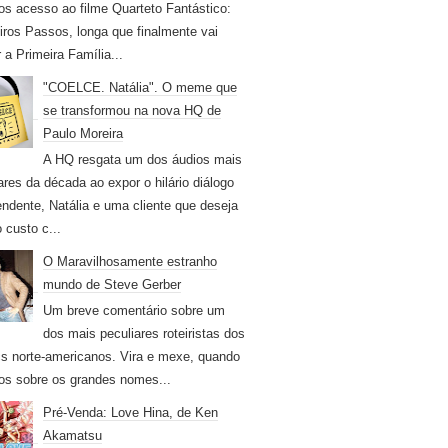
os acesso ao filme Quarteto Fantástico:
iros Passos, longa que finalmente vai
r a Primeira Família...
"COELCE. Natália". O meme que
se transformou na nova HQ de
Paulo Moreira
A HQ resgata um dos áudios mais
ares da década ao expor o hilário diálogo
endente, Natália e uma cliente que deseja
 custo c...
O Maravilhosamente estranho
mundo de Steve Gerber
Um breve comentário sobre um
dos mais peculiares roteiristas dos
s norte-americanos. Vira e mexe, quando
os sobre os grandes nomes...
Pré-Venda: Love Hina, de Ken
Akamatsu