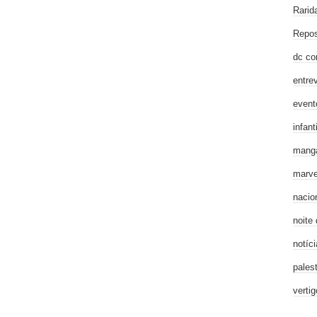
Rarid
Repos
dc co
entre
event
infanti
mang
marve
nacio
noite
notíci
pales
verti