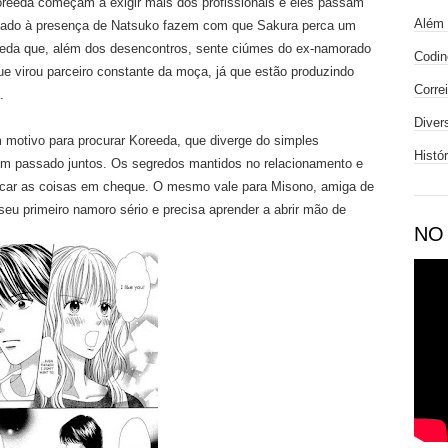
oreeda começam a exigir mais dos profissionais e eles passam
Além 
iado à presença de Natsuko fazem com que Sakura perca um
eda que, além dos desencontros, sente ciúmes do ex-namorado
Codin
e virou parceiro constante da moça, já que estão produzindo
Corre
.
Diver
m motivo para procurar Koreeda, que diverge do simples
Histó
um passado juntos. Os segredos mantidos no relacionamento e
ocar as coisas em cheque. O mesmo vale para Misono, amiga de
u primeiro namoro sério e precisa aprender a abrir mão de
NO