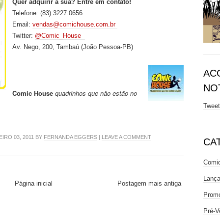
Quer adquirir a sua? Entre em contato!
Telefone: (83) 3227.0656
Email:
vendas@comichouse.com.br
Twitter:
@Comic_House
Av. Nego, 200, Tambaú (João Pessoa-PB)
AC
NOT
Comic House
quadrinhos que não estão no
Twee
IRO 03, 2011 BY
FERNANDA EGGERS
|
LEAVE A COMMENT
CA
Comic
Lanç
Página inicial
Postagem mais antiga
Prom
Pré-V