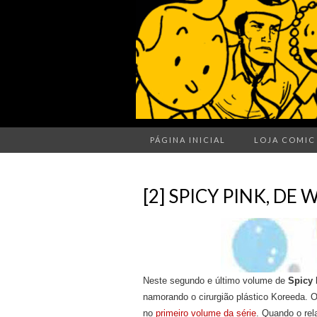
PÁGINA INICIAL
LOJA COMIC
[2] SPICY PINK, D
Neste segundo e último volume de
Spicy 
namorando o cirurgião plástico Koreeda.
no
primeiro volume da série
. Quando o rel