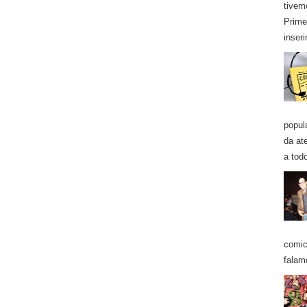
tivem
Prime
inseri
popul
da at
a todo
comic
falam