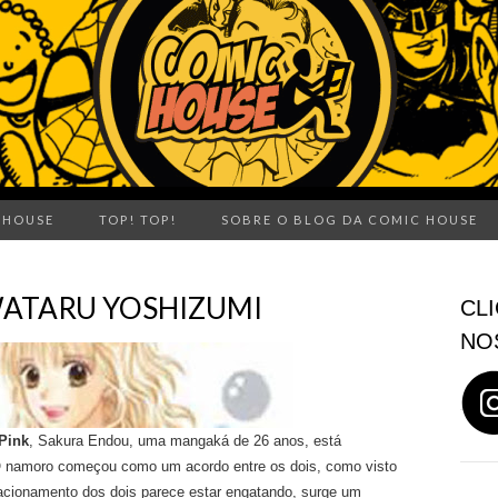
 HOUSE
TOP! TOP!
SOBRE O BLOG DA COMIC HOUSE
E WATARU YOSHIZUMI
CLI
NO
Pink
, Sakura Endou, uma mangaká de 26 anos, está
 O namoro começou como um acordo entre os dois, como visto
acionamento dos dois parece estar engatando, surge um