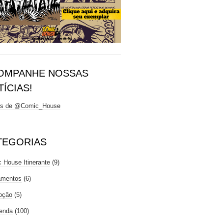
OMPANHE NOSSAS
ÍCIAS!
ts de @Comic_House
TEGORIAS
 House Itinerante
(9)
amentos
(6)
oção
(5)
enda
(100)