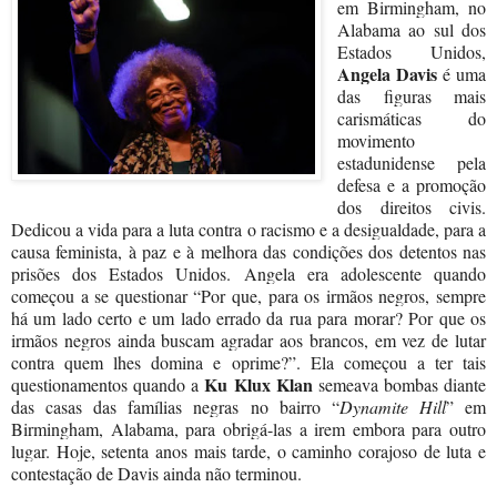
em Birmingham, no
Alabama ao sul dos
Estados Unidos,
Angela Davis
é uma
das figuras mais
carismáticas do
movimento
estadunidense pela
defesa e a promoção
dos direitos civis.
Dedicou a vida para a luta contra o racismo e a desigualdade, para a
causa feminista, à paz e à melhora das condições dos detentos nas
prisões dos Estados Unidos. Angela era adolescente quando
começou a se questionar “Por que, para os irmãos negros, sempre
há um lado certo e um lado errado da rua para morar? Por que os
irmãos negros ainda buscam agradar aos brancos, em vez de lutar
contra quem lhes domina e oprime?”. Ela começou a ter tais
Ku Klux Klan
questionamentos quando a
semeava bombas diante
das casas das famílias negras no bairro “
Dynamite Hill
” em
Birmingham, Alabama, para obrigá-las a irem embora para outro
lugar. Hoje, setenta anos mais tarde, o caminho corajoso de luta e
contestação de Davis ainda não terminou.