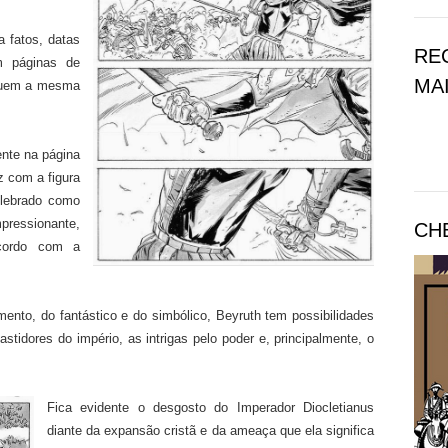
a fatos, datas
RE
m páginas de
MAI
ssuem a mesma
nte na página
z com a figura
elebrado como
mpressionante,
CH
acordo com a
to, do fantástico e do simbólico, Beyruth tem possibilidades
astidores do império, as intrigas pelo poder e, principalmente, o
Fica evidente o desgosto do Imperador Diocletianus
diante da expansão cristã e da ameaça que ela significa