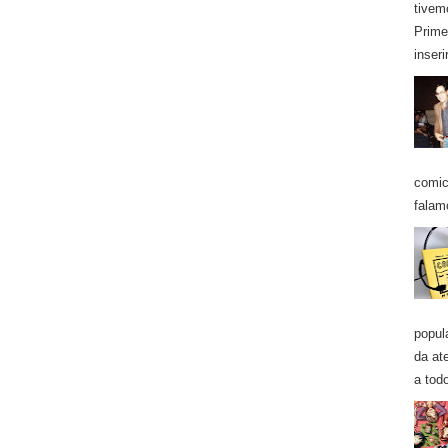
tivem
Prime
inseri
comic
falam
popul
da at
a todo