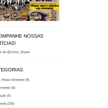
OMPANHE NOSSAS
ÍCIAS!
ts de @Comic_House
TEGORIAS
 House Itinerante
(9)
amentos
(6)
oção
(5)
enda
(100)