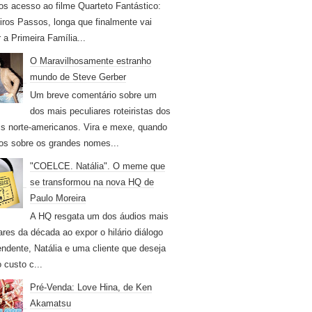
os acesso ao filme Quarteto Fantástico:
iros Passos, longa que finalmente vai
r a Primeira Família...
O Maravilhosamente estranho
mundo de Steve Gerber
Um breve comentário sobre um
dos mais peculiares roteiristas dos
s norte-americanos. Vira e mexe, quando
os sobre os grandes nomes...
"COELCE. Natália". O meme que
se transformou na nova HQ de
Paulo Moreira
A HQ resgata um dos áudios mais
ares da década ao expor o hilário diálogo
endente, Natália e uma cliente que deseja
 custo c...
Pré-Venda: Love Hina, de Ken
Akamatsu