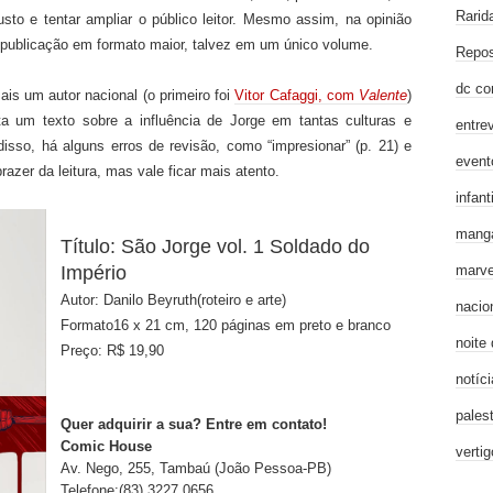
Rarid
usto e tentar ampliar o público leitor. Mesmo assim, na opinião
publicação em formato maior, talvez em um único volume.
Repos
dc co
ais um autor nacional (o primeiro foi
Vitor Cafaggi, com
Valente
)
ta um texto sobre a influência de Jorge em tantas culturas e
entre
disso, há alguns erros de revisão, como “impresionar” (p. 21) e
event
razer da leitura, mas vale ficar mais atento.
infanti
mang
Título: São Jorge vol. 1 Soldado do
marve
Império
Autor: Danilo Beyruth(roteiro e arte)
nacio
Formato16 x 21 cm, 120 páginas em preto e branco
noite
Preço: R$ 19,90
notíci
pales
Quer adquirir a sua? Entre em contato!
Comic House
verti
Av. Nego, 255, Tambaú (João Pessoa-PB)
Telefone:(83) 3227 0656