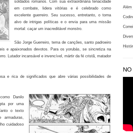
soldados romanos. Com sua extraordinária tenacidade
Além 
em combate, lidera vitórias e é celebrado como
excelente guerreiro. Seu sucesso, entretanto, o torna
Codin
alvo de intrigas políticas e o envia para uma missão
Corre
mortal: caçar um inacreditável monstro.
Diver
São Jorge Guerreiro, tema de canções, santo padroeiro
Histó
veis e apaixonados devotos. Para os yorubás, se sincretiza na
rro. Lutador incansável e invencível, mártir da fé cristã, matador
NO
ensa e rica de significados que abre várias possibilidades de
como Danilo
opta por uma
Tanto o texto
e armaduras,
alho cuidadoso