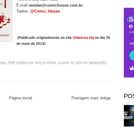
E-mail:
vendas@comichouse.com.br
Twitter:
@Comic_House
(Publicado originalmente no site
Universo Hq
no dia 30
de maio de 2014)
ONAL
,
PRÉ-VENDA
ON TERÇA-FEIRA, JUNHO 10, 2014 BY
MANASSÉS
PO
Página inicial
Postagem mais antiga