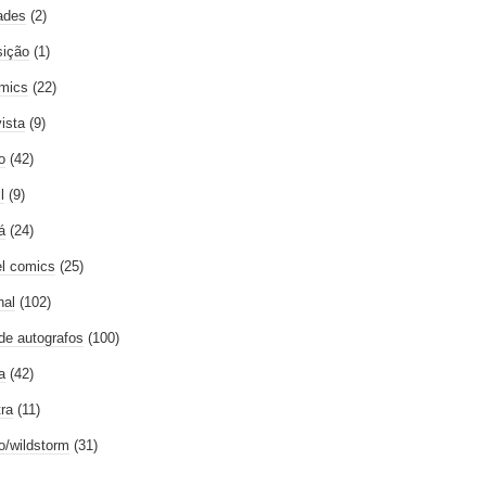
ades
(2)
ição
(1)
mics
(22)
vista
(9)
o
(42)
l
(9)
á
(24)
l comics
(25)
nal
(102)
 de autografos
(100)
a
(42)
tra
(11)
go/wildstorm
(31)