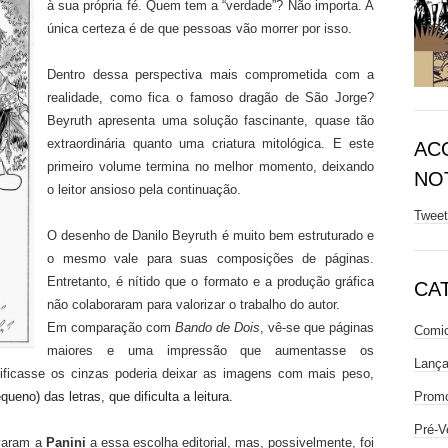
à sua própria fé. Quem tem a “verdade”? Não importa. A
única certeza é de que pessoas vão morrer por isso.
Dentro dessa perspectiva mais comprometida com a
realidade, como fica o famoso dragão de São Jorge?
Beyruth apresenta uma solução fascinante, quase tão
extraordinária quanto uma criatura mitológica. E este
AC
primeiro volume termina no melhor momento, deixando
NOT
o leitor ansioso pela continuação.
Twee
O desenho de Danilo Beyruth é muito bem estruturado e
o mesmo vale para suas composições de páginas.
Entretanto, é nítido que o formato e a produção gráfica
CA
não colaboraram para valorizar o trabalho do autor.
Em comparação com
Bando de Dois
, vê-se que páginas
Comic
maiores e uma impressão que aumentasse os
Lanç
sificasse os cinzas poderia deixar as imagens com mais peso,
Prom
eno) das letras, que dificulta a leitura.
Pré-V
evaram a
Panini
a essa escolha editorial, mas, possivelmente, foi