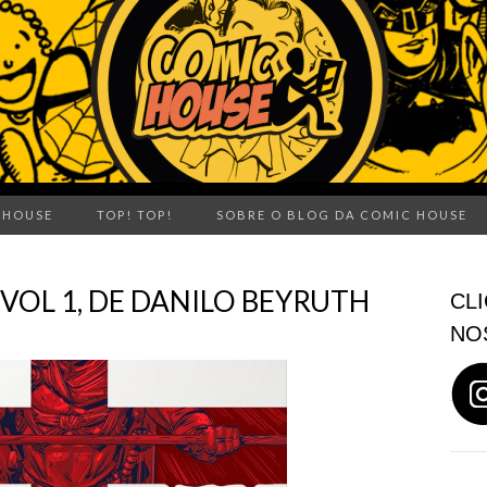
 HOUSE
TOP! TOP!
SOBRE O BLOG DA COMIC HOUSE
VOL 1, DE DANILO BEYRUTH
CLI
NO