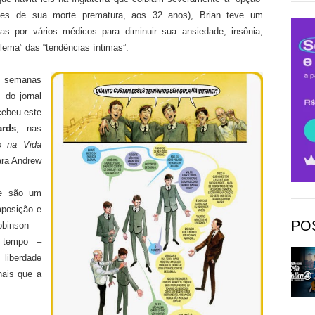
tes de sua morte prematura, aos 32 anos), Brian teve um
as por vários médicos para diminuir sua ansiedade, insônia,
blema” das “tendências íntimas”.
 semanas
 do jornal
ebeu este
rds
, nas
o na Vida
ara Andrew
ue são um
mposição e
PO
obinson –
 tempo –
 liberdade
nais que a