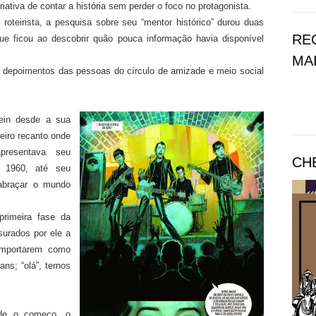
riativa de contar a história sem perder o foco no protagonista.
oteirista, a pesquisa sobre seu “mentor histórico” durou duas
RE
 ficou ao descobrir quão pouca informação havia disponível
MAI
heu depoimentos das pessoas do círculo de amizade e meio social
ein desde a sua
meiro recanto onde
presentava seu
CH
e 1960, até seu
 abraçar o mundo
primeira fase da
urados por ele a
omportarem como
ans; “olá”, ternos
sde o começo, o