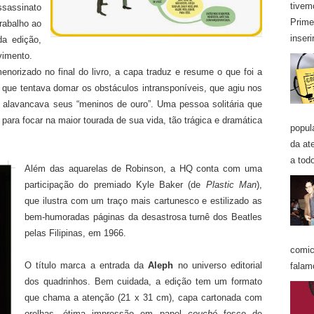
tivem
sassinato
Prime
rabalho ao
inseri
da edição,
vimento.
orizado no final do livro, a capa traduz e resume o que foi a
o que tentava domar os obstáculos intransponíveis, que agiu nos
 alavancava seus “meninos de ouro”. Uma pessoa solitária que
para focar na maior tourada de sua vida, tão trágica e dramática
popul
da at
a todo
Além das aquarelas de Robinson, a HQ conta com uma
participação do premiado Kyle Baker (de
Plastic Man
),
que ilustra com um traço mais cartunesco e estilizado as
bem-humoradas páginas da desastrosa turnê dos Beatles
pelas Filipinas, em 1966.
comic
O título marca a entrada da
Aleph
no universo editorial
falam
dos quadrinhos. Bem cuidada, a edição tem um formato
que chama a atenção (21 x 31 cm), capa cartonada com
orelhas, ótima impressão em papel
couché
fosco de