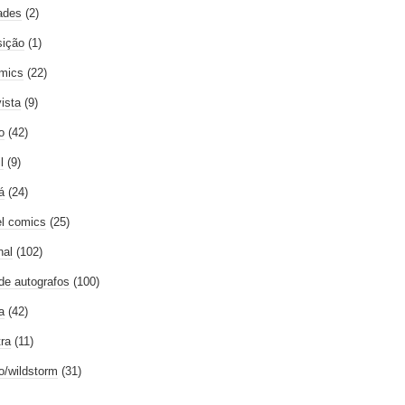
ades
(2)
ição
(1)
mics
(22)
vista
(9)
o
(42)
l
(9)
á
(24)
l comics
(25)
nal
(102)
 de autografos
(100)
a
(42)
tra
(11)
go/wildstorm
(31)