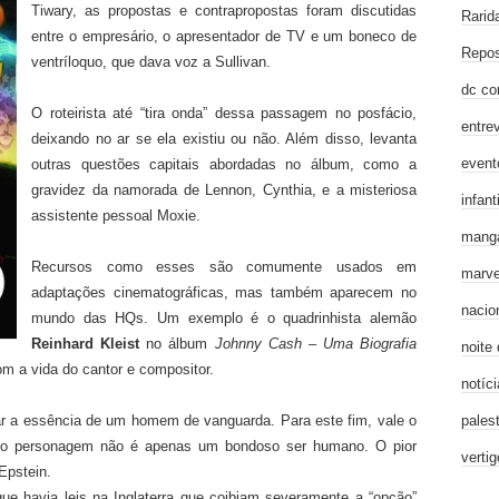
Tiwary, as propostas e contrapropostas foram discutidas
Rarid
entre o empresário, o apresentador de TV e um boneco de
Repos
ventríloquo, que dava voz a Sullivan.
dc co
O roteirista até “tira onda” dessa passagem no posfácio,
entre
deixando no ar se ela existiu ou não. Além disso, levanta
event
outras questões capitais abordadas no álbum, como a
gravidez da namorada de Lennon, Cynthia, e a misteriosa
infanti
assistente pessoal Moxie.
mang
Recursos como esses são comumente usados em
marve
adaptações cinematográficas, mas também aparecem no
nacio
mundo das HQs. Um exemplo é o quadrinhista alemão
Reinhard Kleist
no álbum
Johnny Cash – Uma Biografia
noite
om a vida do cantor e compositor.
notíci
pales
r a essência de um homem de vanguarda. Para este fim, vale o
que o personagem não é apenas um bondoso ser humano. O pior
verti
 Epstein.
e havia leis na Inglaterra que coibiam severamente a “opção”