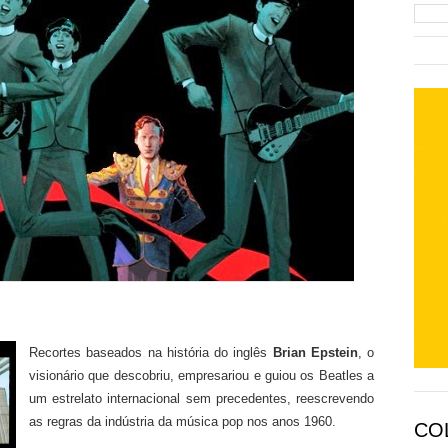
Recortes baseados na história do inglês
Brian Epstein
, o
visionário que descobriu, empresariou e guiou os Beatles a
um estrelato internacional sem precedentes, reescrevendo
as regras da indústria da música pop nos anos 1960.
CO