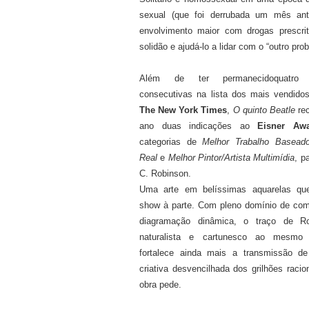
sexual (que foi derrubada um mês an
envolvimento maior com drogas prescrit
solidão e ajudá-lo a lidar com o “outro pro
Além de ter permanecidoquatro
consecutivas na lista dos mais vendidos
The New York Times
,
O quinto Beatle
rec
ano duas indicações ao
Eisner Awa
categorias de
Melhor Trabalho Basead
Real
e
Melhor Pintor/Artista Multimídia
, p
C. Robinson.
Uma arte em belíssimas aquarelas q
show à parte. Com pleno domínio de co
diagramação dinâmica, o traço de R
naturalista e cartunesco ao mesmo
fortalece ainda mais a transmissão de
criativa desvencilhada dos grilhões racio
obra pede.