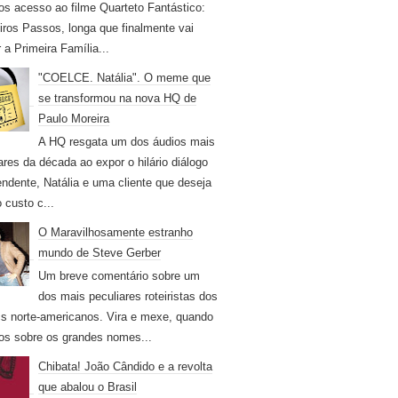
os acesso ao filme Quarteto Fantástico:
iros Passos, longa que finalmente vai
r a Primeira Família...
"COELCE. Natália". O meme que
se transformou na nova HQ de
Paulo Moreira
A HQ resgata um dos áudios mais
ares da década ao expor o hilário diálogo
endente, Natália e uma cliente que deseja
 custo c...
O Maravilhosamente estranho
mundo de Steve Gerber
Um breve comentário sobre um
dos mais peculiares roteiristas dos
s norte-americanos. Vira e mexe, quando
os sobre os grandes nomes...
Chibata! João Cândido e a revolta
que abalou o Brasil