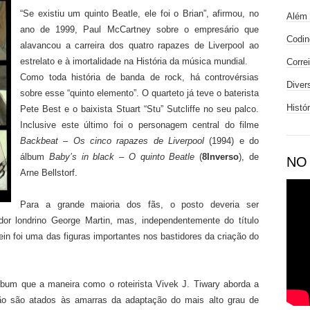
“Se existiu um quinto Beatle, ele foi o Brian”, afirmou, no
Além 
ano de 1999, Paul McCartney sobre o empresário que
Codin
alavancou a carreira dos quatro rapazes de Liverpool ao
estrelato e à imortalidade na História da música mundial.
Corre
Como toda história de banda de rock, há controvérsias
Diver
sobre esse “quinto elemento”. O quarteto já teve o baterista
Histó
Pete Best e o baixista Stuart “Stu” Sutcliffe no seu palco.
Inclusive este último foi o personagem central do filme
Backbeat – Os cinco rapazes de Liverpool
(1994) e do
álbum
Baby’s in black – O quinto Beatle
(
8Inverso
), de
NO
Arne Bellstorf.
Para a grande maioria dos fãs, o posto deveria ser
dor londrino George Martin, mas, independentemente do título
ein foi uma das figuras importantes nos bastidores da criação do
lbum que a maneira como o roteirista Vivek J. Tiwary aborda a
 não são atados às amarras da adaptação do mais alto grau de