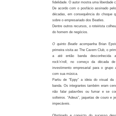
fidelidade. O autor mostra uma liberdade c
De acordo com o posfácio assinado pelo r
décadas, em consequência do choque que
sobre o empresariado dos Beatles.
Dentre outros recursos, o roteirista col
do homem de negócios.
O quinto Beatle
acompanha Brian Epst
primeira visita ao The Cavern Club, o pri
a até então banda desconhecida a
rock’n’roll, no começo da década d
investimento empresarial para o grupo
com sua música.
Partiu de “Eppy” a ideia do visual da 
banda. Os integrantes também eram cens
não falar palavrões ou fumar e se c
solteiros. “Adeus”, jaquetas de couro e je
impecáveis.
Obstinado e convicto do sucesso de