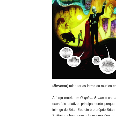
(
8inverso
) misturar as letras da música c
A força motriz em
O quinto Beatle
é capta
exercício criativo, principalmente por
inimigo de Brian Epstein é o próprio Brian
Solitário e homossexual em uma época qu