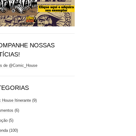
OMPANHE NOSSAS
ÍCIAS!
ts de @Comic_House
TEGORIAS
 House Itinerante
(9)
amentos
(6)
oção
(5)
enda
(100)