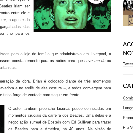
eatles iriam ser
ntro entre ele e
ker, o agente do
gargalhadas das
eu tino para os
AC
NOT
scos para a loja da família que administrava em Liverpool, a
igassem constantemente para as rádios para que
Love me do
ou
Twee
ritânicas.
arração da obra, Brian é colocado diante de três momentos
CA
gravadora e no ateliê de alta costura –, e todos convergem para
 tinha força de vontade para seguir em frente.
Comic
Lanç
O autor também preenche lacunas pouco conhecidas em
momentos cruciais da carreira dos Beatles. Uma delas é a
Prom
negociação surreal de Epstein com Ed Sullivan para trazer
Pré-V
os Beatles para a América, há 40 anos. Na visão de