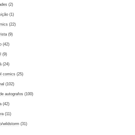
ades
(2)
ição
(1)
mics
(22)
vista
(9)
o
(42)
l
(9)
á
(24)
l comics
(25)
nal
(102)
 de autografos
(100)
a
(42)
tra
(11)
go/wildstorm
(31)