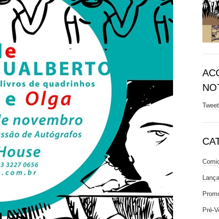
AC
NOT
Twee
CA
Comic
Lanç
Prom
Pré-V