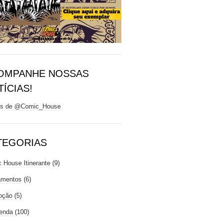
OMPANHE NOSSAS
ÍCIAS!
ts de @Comic_House
TEGORIAS
 House Itinerante
(9)
amentos
(6)
oção
(5)
enda
(100)