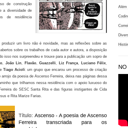
so de construção
Além 
 e a diversidade de
Codin
es de residência
Corre
Diver
 produzir um livro não é novidade, mas as reflexões sobre as
Histó
os abertos sobre os trabalhos de cada autor e autora, a disposição
udo isso nos surpreendeu e trouxe para a publicação um sopro de
ro
,
João Lin
,
Flavão
,
Guazzelli
,
Liz França
,
Luciano Félix
,
NO
e
Tiago Acioli
: um grupo que encarou um processo de criação
e arrojo da poesia de Ascenso Ferreira, deixa nas páginas dessa
caminho que trilhamos nessa residência com o apoio luxuoso do
 Ferreira do SESC Santa Rita e das figuras instigantes de Cida
us e Rita Marize Farias.
Título:
Ascenso - A poesia de Ascenso
Ferreira transcriada para os