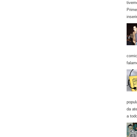
tivem
Prime
inseri
comic
falam
popul
da at
a todo