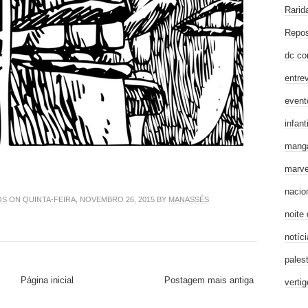
Rarid
Repos
dc co
entre
event
infanti
mang
marve
nacio
OS
ON QUINTA-FEIRA, NOVEMBRO 26, 2015 BY
MANASSÉS
noite
notíci
pales
Página inicial
Postagem mais antiga
verti