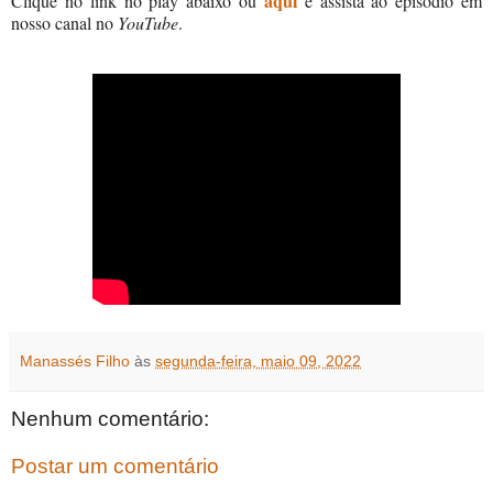
aqui
Clique no link no play abaixo ou
e assista ao episódio em
nosso canal no
YouTube
.
Manassés Filho
às
segunda-feira, maio 09, 2022
Nenhum comentário:
Postar um comentário