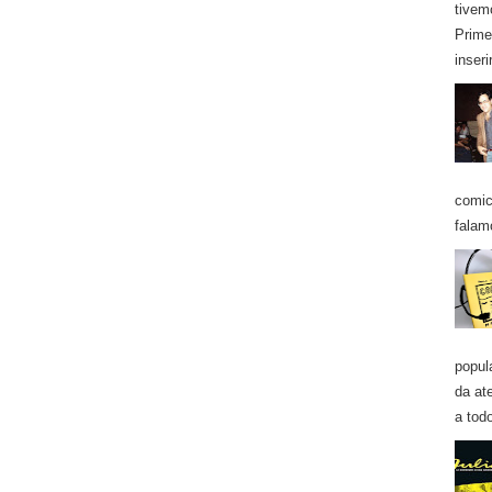
tivem
Prime
inseri
comic
falam
popul
da at
a todo