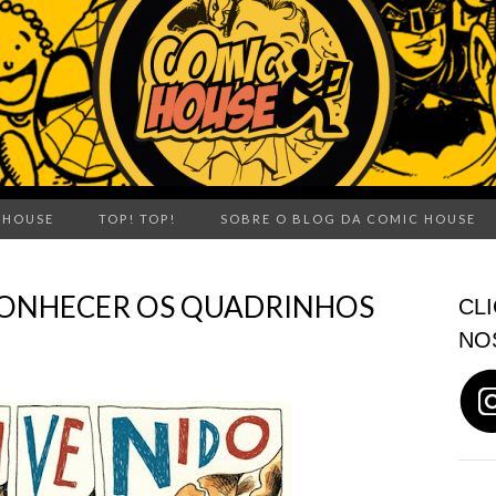
 HOUSE
TOP! TOP!
SOBRE O BLOG DA COMIC HOUSE
CONHECER OS QUADRINHOS
CLI
NO