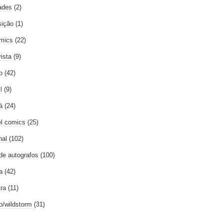
ades
(2)
ição
(1)
mics
(22)
vista
(9)
o
(42)
l
(9)
á
(24)
l comics
(25)
nal
(102)
 de autografos
(100)
a
(42)
tra
(11)
go/wildstorm
(31)