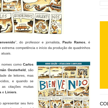
ienvenido
”, do professor e jornalista,
Paulo Ramos
, é
 extrema competência o início da produção de quadrinhos
 atuais.
lis nomes como
Carlos
mán Oesterheld
, são
dade de leitores, mas
ecidos, e quando se
s as citações muitas
a
e
Liniers
.
CO
o apresentar seu livro