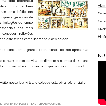
uma obra referencial
Além 
entina, como também
r um tema inédito em
Codin
 riqueza gerações de
Corre
s limitações do tempo
essenciais nos mais
Diver
o conceder reflexões
Histó
ana ante temas como liberdade e democracia.
 nos concedem a grande oportunidade de nos apresentar
NO
nos cercam, e nos convida gentilmente a sairmos de nossas
todas maravilhas quadrinisticas que nossos hermanos tem
 visite nossa loja virtual e coloque esta obra referencial em
0, 2020 BY
MANASSÉS FILHO
|
LEAVE A COMMENT