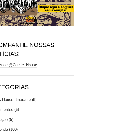
OMPANHE NOSSAS
ÍCIAS!
ts de @Comic_House
TEGORIAS
 House Itinerante
(9)
amentos
(6)
oção
(5)
enda
(100)