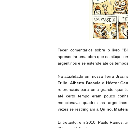
Tecer comentários sobre o livro “
B
apresentar uma
obra que esmiúça com
argentinos e se estende até os tempos
Na atualidade em nossa Terra Brasi
Trillo
,
Alberto Breccia
e
Héctor Ger
referenciais para uma grande quanti
até certo tempo eram pouco conh
mencionava quadrinistas argentino
vezes se restringiam a
Quino
,
Maiten
Entretanto, em 2010, Paulo Ramos
, a