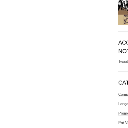
AC
NOT
Twee
CA
Comic
Lanç
Prom
Pré-V