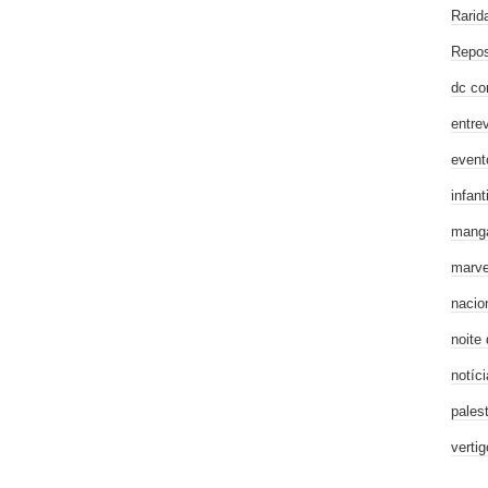
Rarid
Repos
dc co
entre
event
infanti
mang
marve
nacio
noite
notíci
pales
verti