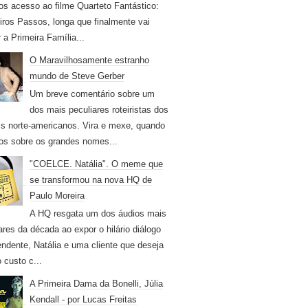
os acesso ao filme Quarteto Fantástico:
iros Passos, longa que finalmente vai
r a Primeira Família...
O Maravilhosamente estranho
mundo de Steve Gerber
Um breve comentário sobre um
dos mais peculiares roteiristas dos
s norte-americanos. Vira e mexe, quando
os sobre os grandes nomes...
"COELCE. Natália". O meme que
se transformou na nova HQ de
Paulo Moreira
A HQ resgata um dos áudios mais
ares da década ao expor o hilário diálogo
endente, Natália e uma cliente que deseja
 custo c...
A Primeira Dama da Bonelli, Júlia
Kendall - por Lucas Freitas