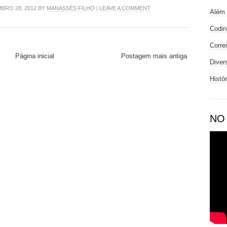
BRO 28, 2012 BY
MANASSÉS FILHO
|
LEAVE A COMMENT
Além 
Codin
Corre
Página inicial
Postagem mais antiga
Diver
Histó
NO