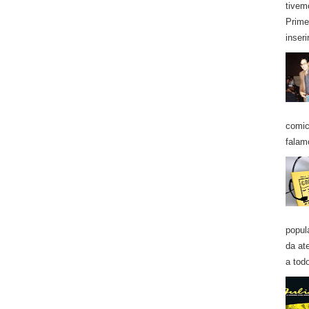
tivem
Prime
inseri
comic
falam
popul
da at
a todo