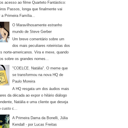
os acesso ao filme Quarteto Fantástico:
iros Passos, longa que finalmente vai
r a Primeira Família...
O Maravilhosamente estranho
mundo de Steve Gerber
Um breve comentário sobre um
dos mais peculiares roteiristas dos
s norte-americanos. Vira e mexe, quando
os sobre os grandes nomes...
"COELCE. Natália". O meme que
se transformou na nova HQ de
Paulo Moreira
A HQ resgata um dos áudios mais
ares da década ao expor o hilário diálogo
endente, Natália e uma cliente que deseja
 custo c...
A Primeira Dama da Bonelli, Júlia
Kendall - por Lucas Freitas