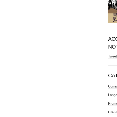
AC
NOT
Twee
CA
Comic
Lanç
Prom
Pré-V