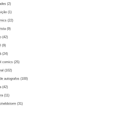
ades
(2)
ição
(1)
mics
(22)
vista
(9)
o
(42)
l
(9)
á
(24)
l comics
(25)
nal
(102)
 de autografos
(100)
a
(42)
tra
(11)
go/wildstorm
(31)