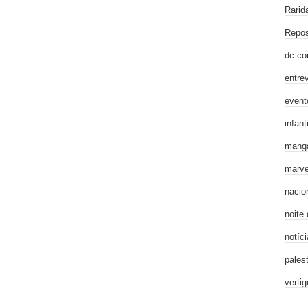
Rarid
Repos
dc co
entre
event
infanti
mang
marve
nacio
noite
notíci
pales
verti