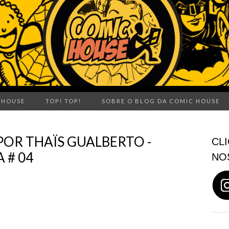
 HOUSE
TOP! TOP!
SOBRE O BLOG DA COMIC HOUSE
POR THAÏS GUALBERTO -
CLI
 # 04
NO