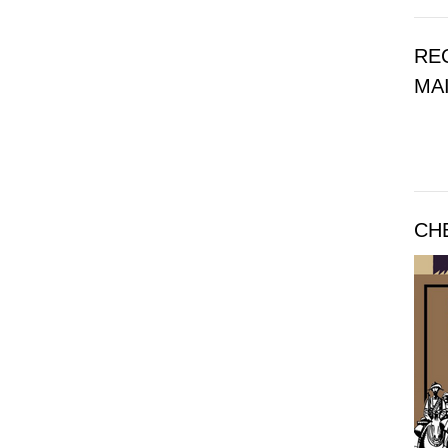
RE
MAI
CH