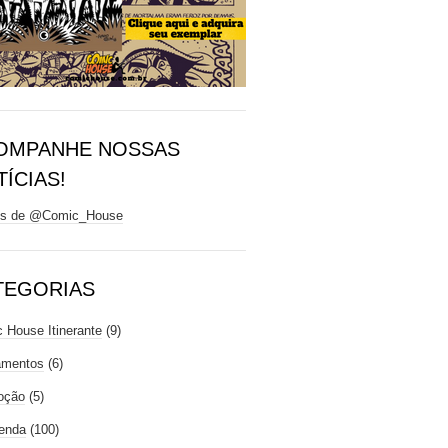
OMPANHE NOSSAS
ÍCIAS!
ts de @Comic_House
TEGORIAS
 House Itinerante
(9)
amentos
(6)
oção
(5)
enda
(100)