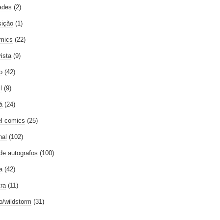
ades
(2)
ição
(1)
mics
(22)
vista
(9)
o
(42)
l
(9)
á
(24)
l comics
(25)
nal
(102)
 de autografos
(100)
a
(42)
tra
(11)
go/wildstorm
(31)