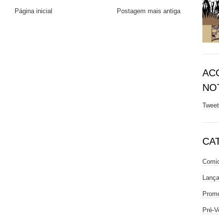
Página inicial
Postagem mais antiga
AC
NOT
Twee
CA
Comic
Lanç
Prom
Pré-V