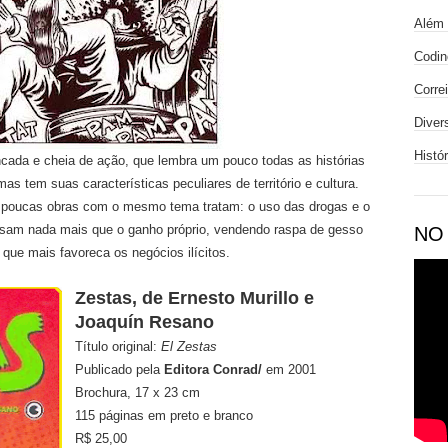
Além 
Codin
Corre
Diver
Histó
incada e cheia de ação, que lembra um pouco todas as histórias
as tem suas características peculiares de território e cultura.
poucas obras com o mesmo tema tratam: o uso das drogas e o
visam nada mais que o ganho próprio, vendendo raspa de gesso
NO
 que mais favoreca os negócios ilícitos.
Zestas, de Ernesto Murillo e
Joaquín Resano
Título original:
El Zestas
Publicado pela
Editora Conrad/
em 2001
Brochura, 17 x 23 cm
115 páginas em preto e branco
R$ 25,00