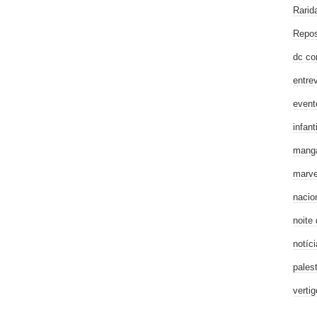
Rarid
Repos
dc co
entre
event
infanti
mang
marve
nacio
noite
notíci
pales
verti