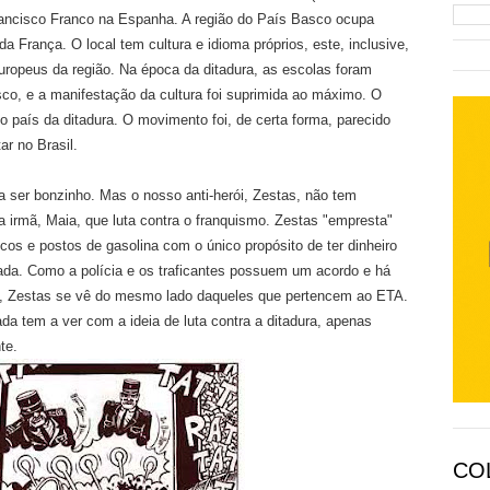
rancisco Franco na Espanha. A região do País Basco ocupa
 França. O local tem cultura e idioma próprios, este, inclusive,
ropeus da região. Na época da ditadura, as escolas foram
sco, e a manifestação da cultura foi suprimida ao máximo. O
o país da ditadura. O movimento foi, de certa forma, parecido
ar no Brasil.
a ser bonzinho. Mas o nosso anti-herói, Zestas, não tem
ua irmã, Maia, que luta contra o franquismo. Zestas "empresta"
os e postos de gasolina com o único propósito de ter dinheiro
ada. Como a polícia e os traficantes possuem um acordo e há
es, Zestas se vê do mesmo lado daqueles que pertencem ao ETA.
a tem a ver com a ideia de luta contra a ditadura, apenas
te.
CO