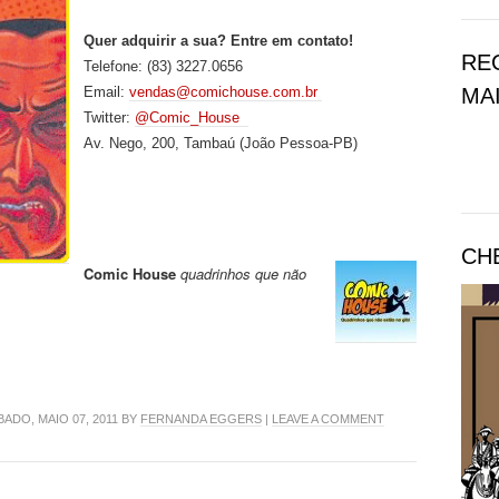
Quer adquirir a sua? Entre em contato!
RE
Telefone: (83) 3227.0656
MAI
Email:
vendas@comichouse.com.br
Twitter:
@Comic_House
Av. Nego, 200, Tambaú (João Pessoa-PB)
CH
Comic House
quadrinhos que não
ADO, MAIO 07, 2011 BY
FERNANDA EGGERS
|
LEAVE A COMMENT