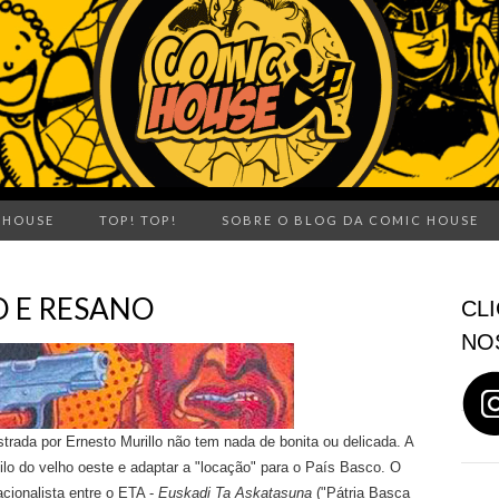
 HOUSE
TOP! TOP!
SOBRE O BLOG DA COMIC HOUSE
O E RESANO
CLI
NO
strada por Ernesto Murillo não tem nada de bonita ou delicada. A
tilo do velho oeste e adaptar a "locação" para o País Basco. O
acionalista entre o ETA -
Euskadi Ta Askatasuna
("Pátria Basca