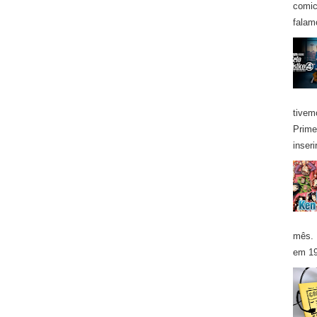
comic
falam
tivem
Prime
inseri
mês. 
em 19