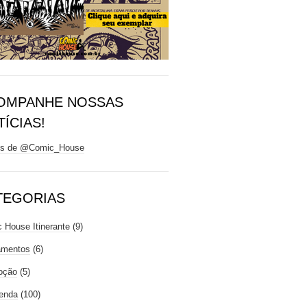
OMPANHE NOSSAS
ÍCIAS!
ts de @Comic_House
TEGORIAS
 House Itinerante
(9)
amentos
(6)
oção
(5)
enda
(100)