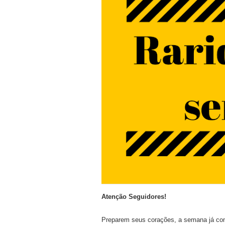
Atenção Seguidores!
Preparem seus corações, a semana já com