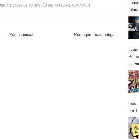
comic
RO 17, 2019 BY
MANASSÉS FILHO
|
LEAVE A COMMENT
falam
Página inicial
Postagem mais antiga
tivem
Prime
inseri
mês. 
em 19