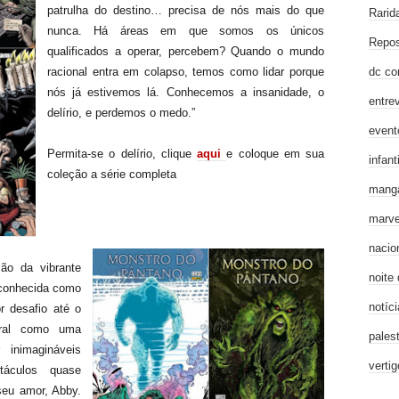
patrulha do destino… precisa de nós mais do que
Rarid
nunca. Há áreas em que somos os únicos
Repos
qualificados a operar, percebem? Quando o mundo
dc co
racional entra em colapso, temos como lidar porque
nós já estivemos lá. Conhecemos a insanidade, o
entre
delírio, e perdemos o medo.”
event
Permita-se o delírio, clique
aqui
e coloque em sua
infanti
coleção a série completa
mang
marve
nacio
ção da vibrante
noite
 conhecida como
notíci
r desafio até o
eral como uma
pales
 inimagináveis
verti
táculos quase
seu amor, Abby.