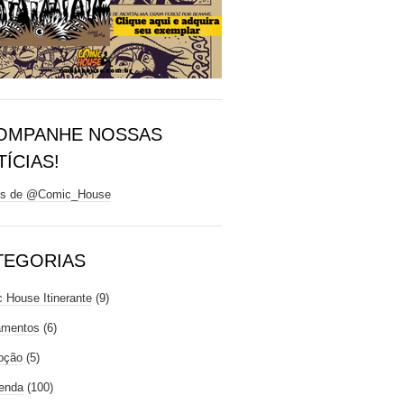
OMPANHE NOSSAS
ÍCIAS!
ts de @Comic_House
TEGORIAS
 House Itinerante
(9)
amentos
(6)
oção
(5)
enda
(100)