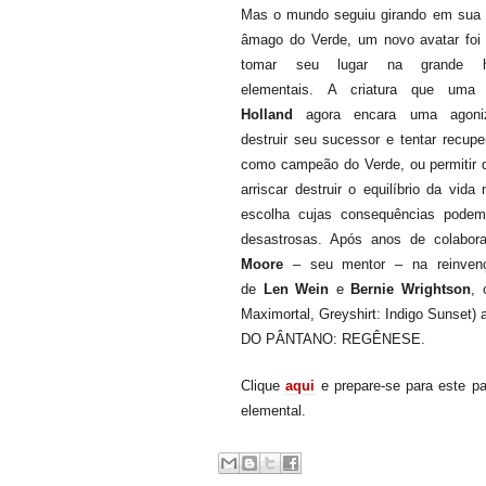
Mas o mundo seguiu girando em sua 
âmago do Verde, um novo avatar foi
tomar seu lugar na grande hi
elementais.
A criatura que uma 
Holland
agora encara uma agoniz
destruir seu sucessor e tentar recupe
como campeão do Verde, ou permitir 
arriscar destruir o equilíbrio da vid
escolha cujas consequências pode
desastrosas. Após anos de colabo
Moore
– seu mentor – na reinven
de
Len Wein
e
Bernie Wrightson
, 
Maximortal, Greyshirt: Indigo Sunset)
DO PÂNTANO: REGÊNESE.
Clique
aqui
e prepare-se para este p
elemental.