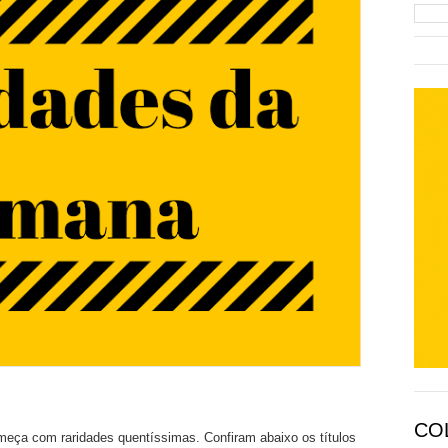
CO
eça com raridades quentíssimas. Confiram abaixo os títulos