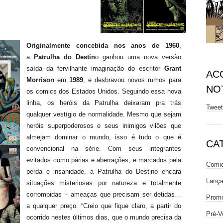
Originalmente concebida nos anos de 1960
,
a
Patrulha do Destin
o ganhou uma nova versão
saída da fervilhante imaginação do escritor
Grant
AC
Morrison
em
1989
, e desbravou novos rumos para
NOT
os comics dos Estados Unidos. Seguindo essa nova
linha, os heróis da Patrulha deixaram pra trás
Twee
qualquer vestígio de normalidade. Mesmo que sejam
heróis superpoderosos e seus inimigos vilões que
almejam dominar o mundo, isso é tudo o que é
CA
convencional na série. Com seus integrantes
evitados como párias e aberrações, e marcados pela
Comic
perda e insanidade, a Patrulha do Destino encara
Lanç
situações misteriosas por natureza e totalmente
corrompidas – ameaças que precisam ser detidas…
Prom
a qualquer preço. “Creio que fique claro, a partir do
Pré-V
ocorrido nestes últimos dias, que o mundo precisa da