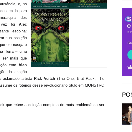
ausência, e, no
 concebido para
erarquia dos
vez foi
Alec
ante escolha:
rar sua posição
que ele nasça e
a na Terra – uma
m ser mais que
ração com
Alan
ção da criação
o aclamado artista
Rick Veitch
(The One, Brat Pack, The
 assume os roteiros desse revolucionário título em MONSTRO
PO
ack que reúne a coleção completa do mais emblemático ser