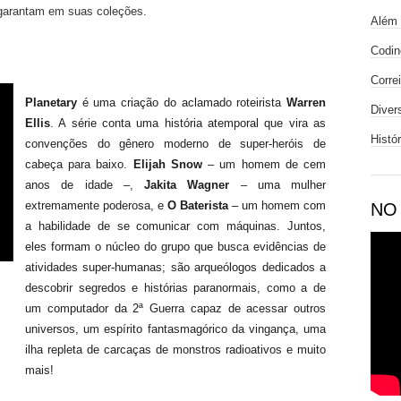
garantam em suas coleções.
Além 
Codin
Corre
Planetary
é uma criação do aclamado roteirista
Warren
Diver
Ellis
. A série conta uma história atemporal que vira as
Histó
convenções do gênero moderno de super-heróis de
cabeça para baixo.
Elijah Snow
– um homem de cem
anos de idade –,
Jakita Wagner
– uma mulher
extremamente poderosa, e
O Baterista
– um homem com
NO
a habilidade de se comunicar com máquinas. Juntos,
eles formam o núcleo do grupo que busca evidências de
atividades super-humanas; são arqueólogos dedicados a
descobrir segredos e histórias paranormais, como a de
um computador da 2ª Guerra capaz de acessar outros
universos, um espírito fantasmagórico da vingança, uma
ilha repleta de carcaças de monstros radioativos e muito
mais!