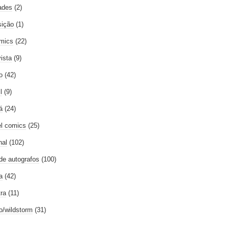
ades
(2)
ição
(1)
mics
(22)
vista
(9)
o
(42)
l
(9)
á
(24)
l comics
(25)
nal
(102)
 de autografos
(100)
a
(42)
tra
(11)
go/wildstorm
(31)