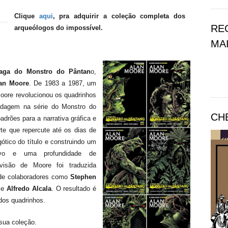
Clique
aqui
, pra
adquirir a coleção completa dos
RE
arqueólogos do impossível.
MAI
Saga do Monstro do Pântan
o,
an Moore
. De 1983 a 1987, um
Moore revolucionou os quadrinhos
rdagem na série do Monstro do
CH
drões para a narrativa gráfica e
e que repercute até os dias de
gótico do título e construindo um
ativo e uma profundidade de
visão de Moore foi traduzida
de colaboradores como
Stephen
e
Alfredo Alcala
. O resultado é
dos quadrinhos.
sua coleção.