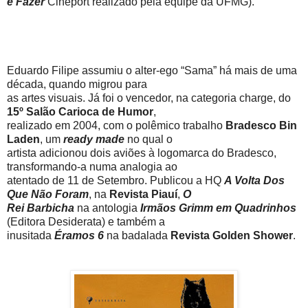
e Fazer
Cineport realizado pela equipe da UFMG).
Eduardo Filipe assumiu o alter-ego “Sama” há mais de uma
década, quando migrou para
as artes visuais. Já foi o vencedor, na categoria charge, do
15º Salão Carioca de Humor
,
realizado em 2004, com o polêmico trabalho
Bradesco Bin
Laden
, um
ready made
no qual o
artista adicionou dois aviões à logomarca do Bradesco,
transformando-a numa analogia ao
atentado de 11 de Setembro. Publicou a HQ
A Volta Dos
Que Não Foram
, na
Revista Piauí
,
O
Rei Barbicha
na antologia
Irmãos Grimm em Quadrinhos
(Editora Desiderata) e também a
inusitada
Éramos 6
na badalada
Revista Golden Shower
.