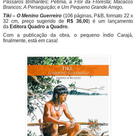
Pássaros Brilhantes
;
Petima, a Flor da Floresta
;
Macacos
Brancos
;
A Perseguição
; e
Um Pequeno Grande Amigo.
Tiki – O Menino Guerreiro
(106 páginas, P&B, formato 22 x
32 cm, preço sugerido de
R$ 36,00
) é um lançamento
da
Editora Quadro a Quadro
.
Com a publicação da obra
,
o pequeno índio Carajá,
finalmente, está em casa!