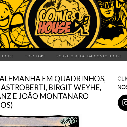
 HOUSE
TOP! TOP!
SOBRE O BLOG DA COMIC HOUSE
E ALEMANHA EM QUADRINHOS,
CLI
ASTROBERTI, BIRGIT WEYHE,
NO
RANZ E JOÃO MONTANARO
HOS)