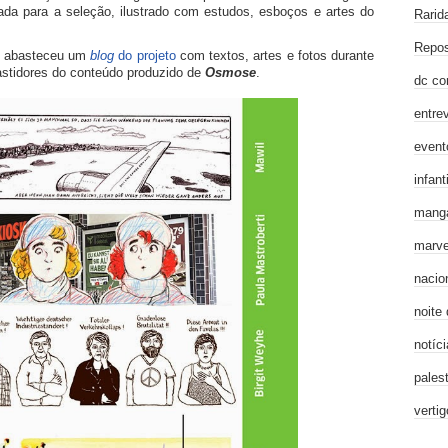
ada para a seleção, ilustrado com estudos, esboços e artes do
Rarid
Repos
ta abasteceu um
blog
do projeto
com textos, artes e fotos durante
stidores do conteúdo produzido de
Osmose
.
dc co
entre
event
infanti
mang
marve
nacio
noite
notíci
pales
verti