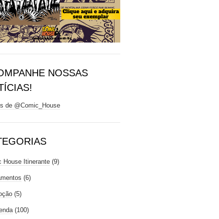
OMPANHE NOSSAS
ÍCIAS!
ts de @Comic_House
TEGORIAS
 House Itinerante
(9)
amentos
(6)
oção
(5)
enda
(100)