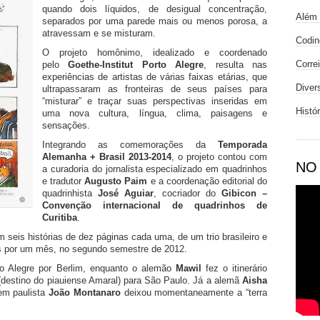
quando dois líquidos, de desigual concentração,
Além 
separados por uma parede mais ou menos porosa, a
atravessam e se misturam.
Codin
O projeto homônimo, idealizado e coordenado
Corre
pelo
Goethe-Institut Porto Alegre
, resulta nas
experiências de artistas de várias faixas etárias, que
Diver
ultrapassaram as fronteiras de seus países para
“misturar” e traçar suas perspectivas inseridas em
Histó
uma nova cultura, língua, clima, paisagens e
sensações.
Integrando as comemorações da
Temporada
Alemanha + Brasil 2013-2014
, o projeto contou com
NO
a curadoria do jornalista especializado em quadrinhos
e tradutor
Augusto Paim
e a coordenação editorial do
quadrinhista
José Aguiar
, cocriador do
Gibicon –
Convenção internacional de quadrinhos de
Curitiba
.
seis histórias de dez páginas cada uma, de um trio brasileiro e
es por um mês, no segundo semestre de 2012.
to Alegre por Berlim, enquanto o alemão
Mawil
fez o itinerário
destino do piauiense Amaral) para São Paulo. Já a alemã
Aisha
em paulista
João Montanaro
deixou momentaneamente a “terra