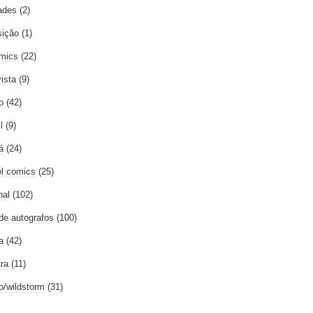
ades
(2)
ição
(1)
mics
(22)
vista
(9)
o
(42)
l
(9)
á
(24)
l comics
(25)
nal
(102)
 de autografos
(100)
a
(42)
tra
(11)
go/wildstorm
(31)