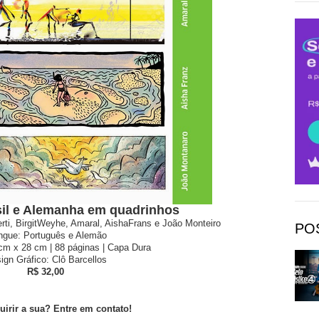
il e Alemanha em quadrinhos
rti, BirgitWeyhe, Amaral, AishaFrans e João Monteiro
PO
íngue: Português e Alemão
cm x 28 cm | 88 páginas | Capa Dura
ign Gráfico: Clô Barcellos
R$ 32,00
uirir a sua? Entre em contato!