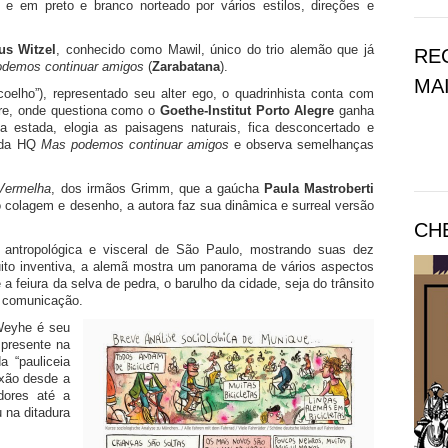
 e em preto e branco norteado por vários estilos, direções e
us Witzel
, conhecido como Mawil, único do trio alemão que já
RE
demos continuar amigos
(
Zarabatana
).
MAI
coelho”), representado seu alter ego, o quadrinhista conta com
re, onde questiona como o
Goethe-Institut Porto Alegre
ganha
 estada, elogia as paisagens naturais, fica desconcertado e
e da HQ
Mas podemos continuar amigos
e observa semelhanças
Vermelha
, dos irmãos Grimm, que a gaúcha
Paula Mastroberti
o colagem e desenho, a autora faz sua dinâmica e surreal versão
CH
ntropológica e visceral de São Paulo, mostrando suas dez
uito inventiva, a alemã mostra um panorama de vários aspectos
 a feiura da selva de pedra, o barulho da cidade, seja do trânsito
a comunicação.
Weyhe é seu
 presente na
a “pauliceia
exão desde a
dores até a
 na ditadura