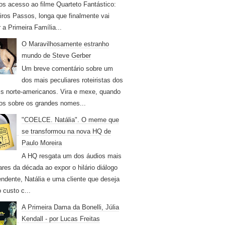
os acesso ao filme Quarteto Fantástico:
iros Passos, longa que finalmente vai
r a Primeira Família...
O Maravilhosamente estranho
mundo de Steve Gerber
Um breve comentário sobre um
dos mais peculiares roteiristas dos
s norte-americanos. Vira e mexe, quando
os sobre os grandes nomes...
"COELCE. Natália". O meme que
se transformou na nova HQ de
Paulo Moreira
A HQ resgata um dos áudios mais
ares da década ao expor o hilário diálogo
endente, Natália e uma cliente que deseja
 custo c...
A Primeira Dama da Bonelli, Júlia
Kendall - por Lucas Freitas