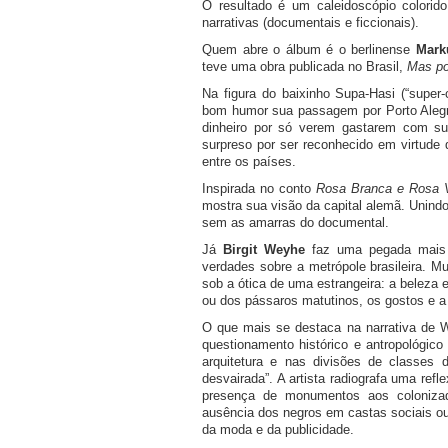
O resultado é um caleidoscópio colorido
narrativas (documentais e ficcionais).
Quem abre o álbum é o berlinense
Mark
teve uma obra publicada no Brasil,
Mas po
Na figura do baixinho Supa-Hasi (“super-
bom humor sua passagem por Porto Aleg
dinheiro por só verem gastarem com sua
surpreso por ser reconhecido em virtud
entre os países.
Inspirada no conto
Rosa Branca e Rosa 
mostra sua visão da capital alemã. Unind
sem as amarras do documental.
Já
Birgit Weyhe
faz uma pegada mais a
verdades sobre a metrópole brasileira. M
sob a ótica de uma estrangeira: a beleza e
ou dos pássaros matutinos, os gostos e 
O que mais se destaca na narrativa de 
questionamento histórico e antropológico
arquitetura e nas divisões de classes d
desvairada”. A artista radiografa uma refl
presença de monumentos aos coloniza
ausência dos negros em castas sociais ou
da moda e da publicidade.