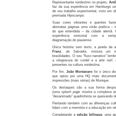
Representante nordestino no projeto,
Ant
faz da sua experiência em Hamburgo u
de seu trabalho experimental, visto em 
premiada
Hipocampo
.
Suas cores vibrantes e quentes faz
abstratas páginas uma visão poética – 
do que entendida – da cidade alemã.
experiência sensorial com a sem
diagramação do piauiense.
Única história sem texto, a janela da
Franz
, de Salvador, mistura um m
brasilidades. O seu “fluxo narrativo” lem
a xilogravura do cordel e a arte
naïf
,
presentes na cultura nordestina.
Por fim,
João Montanaro
foi o único dos
que optou por uma HQ mais documenta
impressões (mais sérias) de Munique.
Os destaques são a sua forma despoja
(uma
splash page
mostra a complexa arq
“desanimado” quadrinhista se queixando de
Flertando também com as diferenças cul
lidam com a memória e a educação em rel
Completando a
edição bilíngue
, uma ap