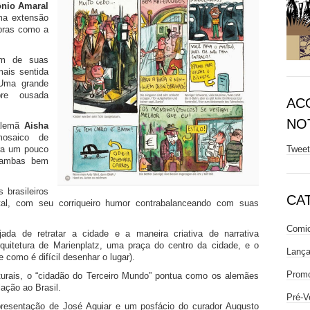
ônio Amaral
ma extensão
obras como a
em de suas
mais sentida
 Uma grande
pre ousada
AC
NOT
 alemã
Aisha
osaico de
Twee
bra um pouco
 ambas bem
 brasileiros
CA
l, com seu corriqueiro humor contrabalanceando com suas
Comic
da de retratar a cidade e a maneira criativa de narrativa
uitetura de Marienplatz, uma praça do centro da cidade, e o
Lanç
 como é difícil desenhar o lugar).
Prom
turais, o “cidadão do Terceiro Mundo” pontua como os alemães
ação ao Brasil.
Pré-V
resentação de José Aguiar e um posfácio do curador Augusto