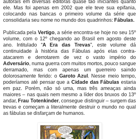
autorais em diversas editoras quase tão iniciantes quanto
ele. Mas foi apenas em 2002 que ele teve sua epifania,
colocando nas bancas o primeiro volume da série que
consolidaria seu nome no mundo dos quadrinhos:
Fábulas.
Publicada pela
Vertigo
, a série encontra-se hoje no seu 15º
volume, com o 12º chegando ao Brasil em agosto deste
ano. Intitulado “
A Era das Trevas
”, este volume dá
continuidade à história das Fábulas após elas contra-
atacarem e derrotarem de vez o vasto império do
Adversário
, numa guerra com muitos mortos, pouco sangue
derramado, mas com apenas um guerreiro saindo
dolorosamente ferido: o
Garoto Azul
. Nesse meio tempo,
poderíamos até pensar que a
Cidade das Fábulas
estaria
em paz. Porém, não só uma, mas três ameaças ainda
maiores – nas quais nem mesmo a líder dos bruxos do 13º
andar,
Frau Totenkinder
, consegue distinguir – surgem das
trevas e começam a literalmente destruir o mundo no qual
as fábulas se disfarçam de humanos.