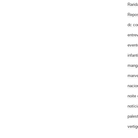
Rarid
Repos
dc co
entre
event
infanti
mang
marve
nacio
noite
notíci
pales
verti