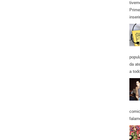
tivem
Prime
inseri
popul
da at
a todo
comic
falam