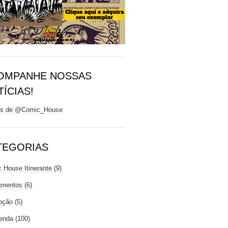
OMPANHE NOSSAS
ÍCIAS!
ts de @Comic_House
TEGORIAS
 House Itinerante
(9)
amentos
(6)
oção
(5)
enda
(100)