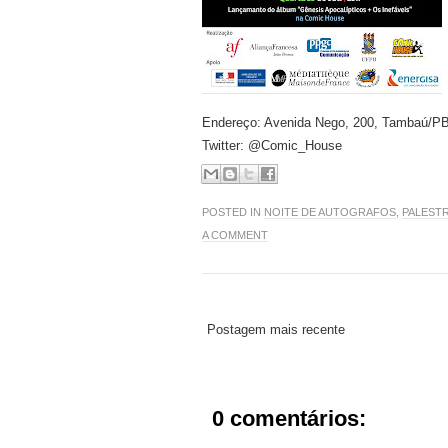
Endereço: Avenida Nego, 200, Tambaú/P
Twitter: @Comic_House
POSTED IN
NOITE DE AUTOGRAFOS
,
PALEST
A COMMENT
Postagem mais recente
0 comentários: