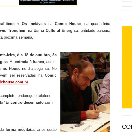
alíticos + Os inefáveis
na
Comic House
, na quarta-feira
wis Trondhein
na
Usina Cultural Energisa
, entidade parceira
sta próxima semana.
nta-feira, dia 18 de outubro, às
gisa
. A
entrada é franca
, assim
mic House
no dia seguinte. No
evem ser reservadas na
Comic
chouse.com.br
.
completo, endereço e telefone
lo "
Encontro desenhado com
CO
o de
forma inédita
(as artes serão