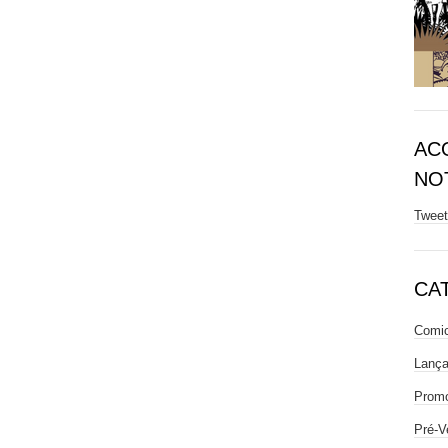
AC
NOT
Twee
CA
Comic
Lanç
Prom
Pré-V