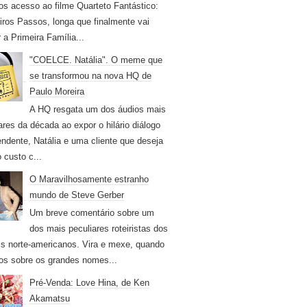
os acesso ao filme Quarteto Fantástico:
iros Passos, longa que finalmente vai
r a Primeira Família...
"COELCE. Natália". O meme que
se transformou na nova HQ de
Paulo Moreira
A HQ resgata um dos áudios mais
ares da década ao expor o hilário diálogo
endente, Natália e uma cliente que deseja
 custo c...
O Maravilhosamente estranho
mundo de Steve Gerber
Um breve comentário sobre um
dos mais peculiares roteiristas dos
s norte-americanos. Vira e mexe, quando
os sobre os grandes nomes...
Pré-Venda: Love Hina, de Ken
Akamatsu