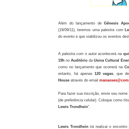
Além do lançamento de
Gênesis Apoc
(19/09/11), teremos uma palestra com
Le
do evento e que viabilizou os eventos de
A palestra com o autor acontecerá na
qui
19h
no
Auditório
da
Usina Cultural Ener
como no lançamento que ocorrerá na
Co
entanto, há apenas
120 vagas
, que d
House
através do email
manasses@comi
Para fazer sua inscrição, envie seu nome 
(de preferência celular). Coloque como títu
Lewis Trondhein
".
Lewis Trondhein
irá realizar o encontr