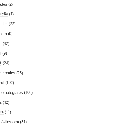
ades
(2)
ição
(1)
mics
(22)
vista
(9)
o
(42)
l
(9)
á
(24)
l comics
(25)
nal
(102)
 de autografos
(100)
a
(42)
tra
(11)
go/wildstorm
(31)