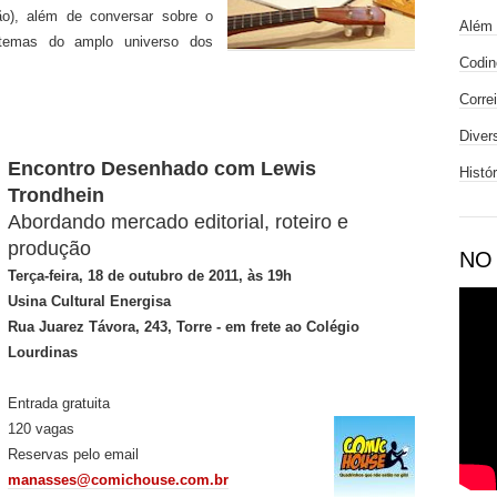
ão), além de conversar sobre o
Além 
s temas do amplo universo dos
Codin
Corre
Diver
Encontro Desenhado com Lewis
Histó
Trondhein
Abordando mercado editorial, roteiro e
produção
NO
Terça-feira, 18 de outubro de 2011, às 19h
Usina Cultural Energisa
Rua Juarez Távora, 243, Torre - em frete ao Colégio
Lourdinas
Entrada gratuita
120 vagas
Reservas pelo email
manasses@comichouse.com.br