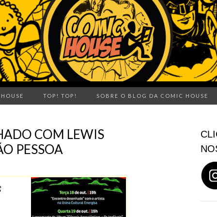
 HOUSE
TOP! TOP!
SOBRE O BLOG DA COMIC HOUSE
HADO COM LEWIS
CLI
ÃO PESSOA
NO